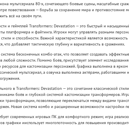
нона мультсериала 80-х, сочетающего боевые сцены, масштабные сра
нтре повествования — борьба за сохранение мира и противостояние м
ить всё на своём пути.
ти и геймплей Transformers: Devastation — это быстрый и насыщенны
ты платформера и файтинга. Игроки могут управлять разными персон
 стили и способности. Важной характеристикой является возможность
, что добавляет тактическую глубину и вариативность в сражениях.
Рейтинг
3
/ 5.0
65 ГБ
 система бесконечных комбо-атак, что позволяет создавать эффектны
в любой сложности. Помимо боёв, присутствует элемент исследования
ELDEN RING ДОПОЛНЕНИЕ
EL
 ресурсов для кастомизации персонажей. Графика выполнена в ярком 
SHADOW OF THE ERDTREE
SH
ический мультсериал, а озвучка выполнена актёрами, работавшими н
погружения.
ьного в Transformers: Devastation — это сочетание классической стили
никами боёв и глубокой системой кастомизации трансформеров. Игр
ки трансформации, позволяющие переключаться между видами транс
ержек. Новая система комбо и расширенные возможности настройки п
ебует современных игровых ПК для комфортного режим; игра реализо
тов графики ииспользует многопоточность для повышения производит