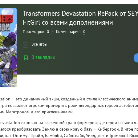
Transformers Devastation RePack от SE
FitGirl со всеми дополнениями
Просмотров:
0
/
Комментариев:
0
Все игры
В закладки
Рейтинг
3
/ 5.0
station — это динамичный экшн, созданный в стиле классического ани
CLAIR OBSCUR: EXPEDITION 33 НА
CLA
гра позволяет игрокам примерить роли легендарных героев автоботов
РУССКОМ НА ПК
РУ
ным Мегатроном и его приспешниками.
Devastation основан на вселенной трансформеров, где герои пытаются
егося преобразовать Землю в свою новую базу — Кибертрон. В игре п
и, как Оптимус Прайм, Бамблби, Сайдсвайп, Уилдджек и Гримлок. Гейм