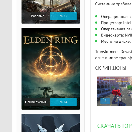
Системные требова
Ролевые
2025
Операционная с
Процессор: Inte
Оперативная пам
Видеокарта: NVI
Место на диске:
Transformers: Deva
опыт в мире транс
СКРИНШОТЫ
Приключения / Экшен / Ролевые
2024
СКАЧАТЬ ТОР