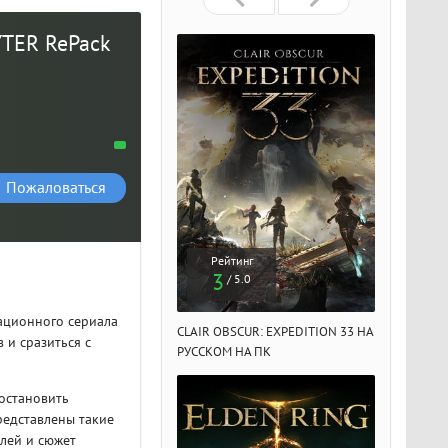
YTER RePack
Пожаловаться
Рейтинг
Рейтинг
Рейтин
3
3
3
/ 5.0
/ 5.0
/ 5.
мационного сериала
IR OBSCUR: EXPEDITION 33 НА
CLAIR OBSCUR: EXPEDITION 33 НА
CLAIR OBSCU
 и сразиться с
ССКОМ НА ПК
РУССКОМ НА ПК
РУССКОМ НА
 остановить
редставлены такие
плей и сюжет