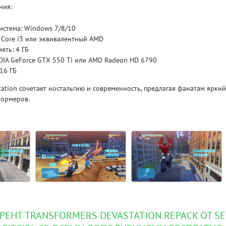
ния:
Рейтинг
истема: Windows 7/8/10
3.1
/ 5.0
4 Гб
l Core i3 или эквивалентный AMD
ять: 4 ГБ
V RISING
V R
DIA GeForce GTX 550 Ti или AMD Radeon HD 6790
 16 ГБ
station сочетает ностальгию и современность, предлагая фанатам ярк
формеров.
РЕНТ TRANSFORMERS DEVASTATION REPACK ОТ S