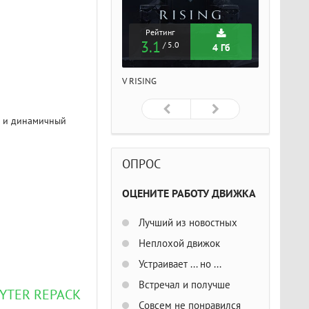
Рейтинг
Рейтинг
Рейтин
3.1
3.1
3.1
/ 5.0
/ 5.0
/ 5
4 Гб
4 Гб
ISING
V RISING
V RISING
ий и динамичный
ОПРОС
ОЦЕНИТЕ РАБОТУ ДВИЖКА
Лучший из новостных
Неплохой движок
Устраивает ... но ...
Встречал и получше
EYTER REPACK
Совсем не понравился