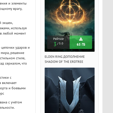
жения и элементы
ощному врагу,
й экшен,
ажами, используя
 в любой момент
Рейтинг
Рейтинг
Рейтин
3
3
3
/ 5.0
/ 5.0
/ 5.
65 ГБ
65 ГБ
е цепочки ударов и
 мира, решение
DEN RING ДОПОЛНЕНИЕ
ELDEN RING ДОПОЛНЕНИЕ
ELDEN RIN
стильном стиле,
ADOW OF THE ERDTREE
SHADOW OF THE ERDTREE
SHADOW OF 
ад сериалом, что
стики с
а включает
порта и боевыми
ерс
вана с учётом
ельности.