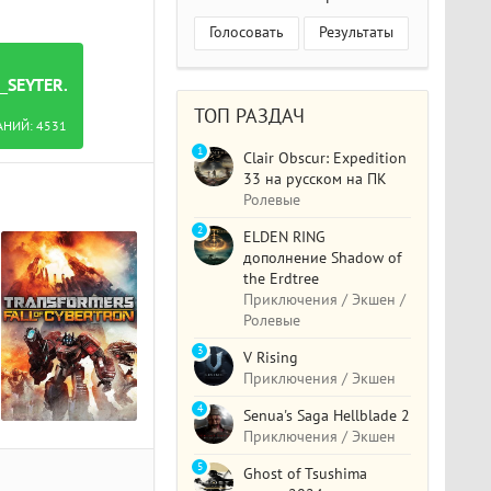
Голосовать
Результаты
_SEYTER.TORRENT
ТОП РАЗДАЧ
АНИЙ:
4531
1
Clair Obscur: Expedition
33 на русском на ПК
Ролевые
2
ELDEN RING
дополнение Shadow of
the Erdtree
Приключения / Экшен /
Ролевые
3
V Rising
Приключения / Экшен
4
Senua's Saga Hellblade 2
Приключения / Экшен
5
Ghost of Tsushima