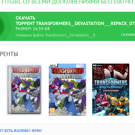
FITGIRL СО ВСЕМИ ДОПОЛНЕНИЯМИ БЕСПЛАТНО
СКАЧАТЬ
ТОРРЕНТ
TRANSFORMERS__DEVASTATION___REPACK_ОТ
РАЗМЕР: 16.59 KB
СКАЧИВ
Название файла: Transformers__Devastation___RePack_от_SEYTER.torrent
РРЕНТЫ
? ЕСТЬ ЖАЛОБА? ЖМИ!