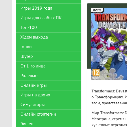
Игры 2019 года
Игры для слабых ПК
Топ-100
Ждем выхода
Гонки
Шутер
От 1-го лица
Ролевые
Онлайн игры
Transformers: Deva
Игры на двоих
о Трансформерах. И
злом, представлен
Симуляторы
Мир Transformers: 
Онлайн стратегии
Мегатрона, стремящ
Экшен
культовые персонаж