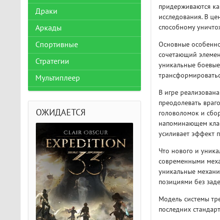
придерживаются ка
Драки
исследования. В це
способному уничтож
Аркады
Основные особеннос
Спортивные
сочетающий элемен
Стратегии
уникальные боевые
трансформироваться
Мультиплеер
В игре реализована
преодолевать враго
ОЖИДАЕТСЯ
головоломок и сбор
напоминающем класс
усиливает эффект 
Что нового и уникал
современными меха
уникальные механи
позициями без зад
Модель системы тр
последних стандар