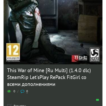
This War of Mine [Ru Multi] (1.4.0 dlc)
SteamRip Let'sPlay RePack FitGirl со
всеми дополнениями
0
/
0
Все игры