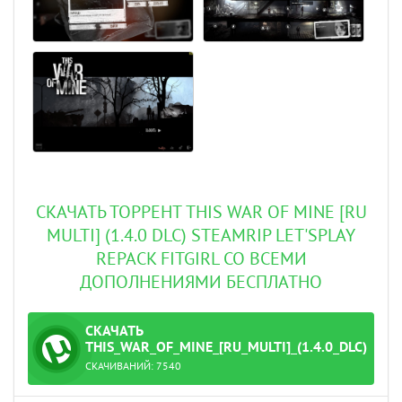
СКАЧАТЬ ТОРРЕНТ THIS WAR OF MINE [RU
MULTI] (1.4.0 DLC) STEAMRIP LET'SPLAY
REPACK FITGIRL СО ВСЕМИ
ДОПОЛНЕНИЯМИ БЕСПЛАТНО
СКАЧАТЬ
ТОРРЕНТ
THIS_WAR_OF_MINE_[RU_MULTI]_(1.4.0_DLC)_STE
СКАЧИВАНИЙ:
7540
et'sPlay.torrent