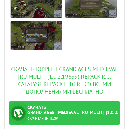
СКАЧАТЬ ТОРРЕНТ GRAND AGES MEDIEVAL
[RU MULTI] (1.0.2.19639) REPACK R.G.
CATALYST REPACK FITGIRL СО ВСЕМИ
ДОПОЛНЕНИЯМИ БЕСПЛАТНО
СКАЧАТЬ
ТОРРЕНТ
GRAND_AGES__MEDIEVAL_[RU_MULTI]_(1.0.2.1963
СКАЧИВАНИЙ:
8139
ack_R.G._Catalyst.torrent