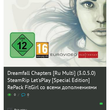
Dreamfall Chapters [Ru Multi] (3.0.5.0)
SteamRip Let'sРlay [Special Edition]
RePack FitGirl со всеми дополнениями
0
/
0
Все игры