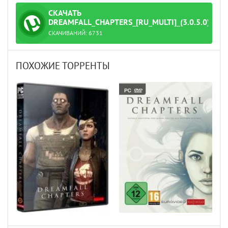
СКАЧАТЬ
ТОРРЕНТ
DREAMFALL_CHAPTERS_[RU_MULTI]_(3.0.5.0)_STE
СКАЧИВАНИЙ:
6731
et'sРlay_[Special_Edition].torrent
ПОХОЖИЕ ТОРРЕНТЫ