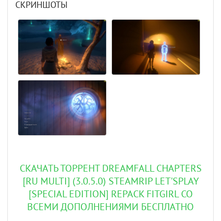
СКРИНШОТЫ
СКАЧАТЬ ТОРРЕНТ DREAMFALL CHAPTERS
[RU MULTI] (3.0.5.0) STEAMRIP LET'SРLAY
[SPECIAL EDITION] REPACK FITGIRL СО
ВСЕМИ ДОПОЛНЕНИЯМИ БЕСПЛАТНО