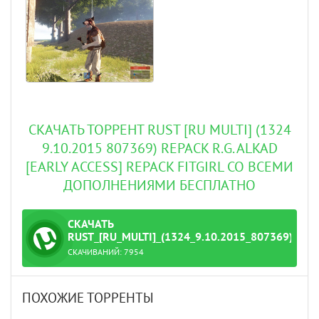
СКАЧАТЬ ТОРРЕНТ RUST [RU MULTI] (1324
9.10.2015 807369) REPACK R.G. ALKAD
[EARLY ACCESS] REPACK FITGIRL СО ВСЕМИ
ДОПОЛНЕНИЯМИ БЕСПЛАТНО
СКАЧАТЬ
ТОРРЕНТ
RUST_[RU_MULTI]_(1324_9.10.2015_807369)_REP
СКАЧИВАНИЙ:
7954
.G._Alkad_[Early_Access].torrent
ПОХОЖИЕ ТОРРЕНТЫ