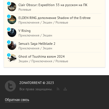
1
Clair Obscur: Expedition 33 на русском на ПК
Ролевые
2
ELDEN RING дополнение Shadow of the Erdtree
Приключения / Экшен / Ролевые
3
V Rising
Приключения / Экшен
4
Senua's Saga Hellblade 2
Приключения / Экшен
5
Ghost of Tsushima взлом 2024
Экшен / Приключения / Ролевые
ZONATORRENT © 2023
Все права защищены.
Обратная связь