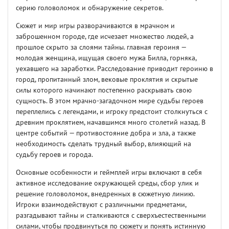
серию головоломок и обнаружение секретов.
Сюжет и мир игры разворачиваются в мрачном и
заброшенном городе, где исчезает множество людей, а
прошлое скрыто за слоями тайны. главная героиня —
молодая женщина, ищущая своего мужа Билла, горняка,
уехавшего на заработки. Расследование приводит героиню в
город, пропитанный злом, вековые проклятия и скрытые
силы которого начинают постепенно раскрывать свою
сущность. В этом мрачно-загадочном мире судьбы героев
переплелись с легендами, и игроку предстоит столкнуться с
древним проклятием, начавшимся много столетий назад. В
центре событий — противостояние добра и зла, а также
необходимость сделать трудный выбор, влияющий на
судьбу героев и города.
Основные особенности и геймплей игры включают в себя
активное исследование окружающей среды, сбор улик и
решение головоломок, внедренных в сюжетную линию.
Игроки взаимодействуют с различными предметами,
разгадывают тайны и сталкиваются с сверхъестественными
силами, чтобы продвинуться по сюжету и понять истинную