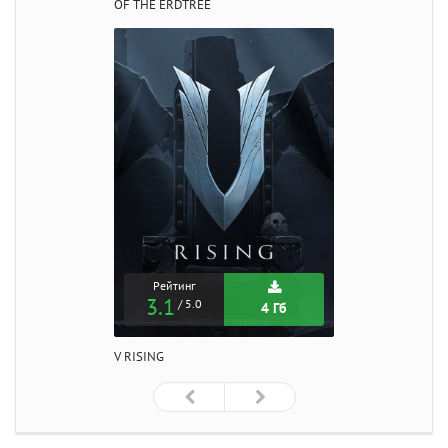
OF THE ERDTREE
Рейтинг
3.1
/ 5.0
4 Гб
V RISING