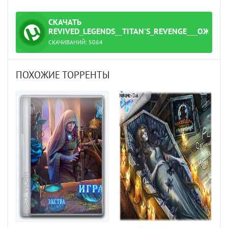
СКАЧАТЬ
ТОРРЕНТ
REVIVED_LEGENDS__TITAN'S_REVENGE___ОЖИВШ
СКАЧИВАНИЙ:
5064
Название файла: Revived_Legends__Titan's_Revenge___Ожившие_легенды__Месть_титанов_[Ru]_Unofficial_[Collector's_Edition___Коллекционное_издание].torrent
ПОХОЖИЕ ТОРРЕНТЫ