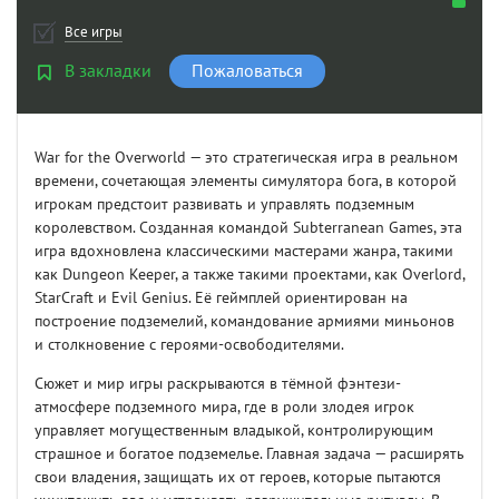
Все игры
В закладки
Пожаловаться
War for the Overworld — это стратегическая игра в реальном
времени, сочетающая элементы симулятора бога, в которой
игрокам предстоит развивать и управлять подземным
королевством. Созданная командой Subterranean Games, эта
игра вдохновлена классическими мастерами жанра, такими
как Dungeon Keeper, а также такими проектами, как Overlord,
StarCraft и Evil Genius. Её геймплей ориентирован на
построение подземелий, командование армиями миньонов
и столкновение с героями-освободителями.
Сюжет и мир игры раскрываются в тёмной фэнтези-
атмосфере подземного мира, где в роли злодея игрок
управляет могущественным владыкой, контролирующим
страшное и богатое подземелье. Главная задача — расширять
свои владения, защищать их от героев, которые пытаются