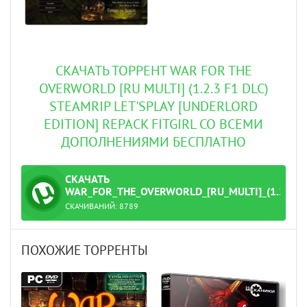
СКАЧАТЬ ТОРРЕНТ WAR FOR THE
OVERWORLD [RU MULTI] (1.2.3 F1 DLC)
STEAMRIP LET'SPLAY [UNDERLORD
EDITION] REPACK FITGIRL СО ВСЕМИ
ДОПОЛНЕНИЯМИ БЕСПЛАТНО
СКАЧАТЬ
ТОРРЕНТ
WAR_FOR_THE_OVERWORLD_[RU_MULTI]_(1.2.3_F
СКАЧИВАНИЙ:
8789
teamRip_Let'sPlay_[Underlord_Edition].torrent
ПОХОЖИЕ ТОРРЕНТЫ