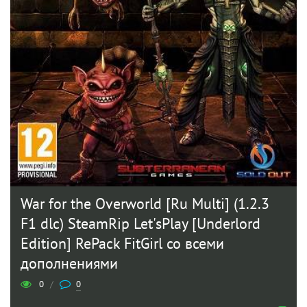
War for the Overworld [Ru Multi] (1.2.3
F1 dlc) SteamRip Let'sPlay [Underlord
Edition] RePack FitGirl со всеми
дополнениями
0
/
0