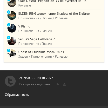
Clair Obscur: Expedition 33 на русском на ПК
Ролевые
2
ELDEN RING дополнение Shadow of the Erdtree
Приключения / Экшен / Ролевые
3
V Rising
Приключения / Экшен
4
Senua's Saga Hellblade 2
Приключения / Экшен
5
Ghost of Tsushima взлом 2024
Экшен / Приключения / Ролевые
ZONATORRENT © 2023
Все права защищены.
Обратная связь