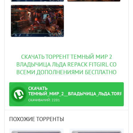
СКАЧАТЬ ТОРРЕНТ ТЕМНЫЙ МИР 2
ВЛАДЫЧИЦА ЛЬДА REPACK FITGIRL СО
ВСЕМИ ДОПОЛНЕНИЯМИ БЕСПЛАТНО
СКАЧАТЬ
ТОРРЕНТ
ТЕМНЫЙ_МИР_2__ВЛАДЫЧИЦА_ЛЬДА.TORRENT
СКАЧИВАНИЙ:
2201
ПОХОЖИЕ ТОРРЕНТЫ