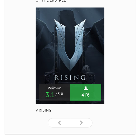
OF THE ERDTREE
Рейтинг
3.1
/ 5.0
4 Гб
V RISING