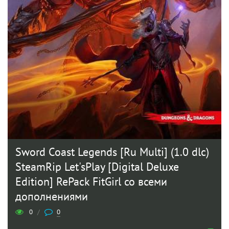
Sword Coast Legends [Ru Multi] (1.0 dlc)
SteamRip Let'sРlay [Digital Deluxe
Edition] RePack FitGirl со всеми
дополнениями
0
/
0