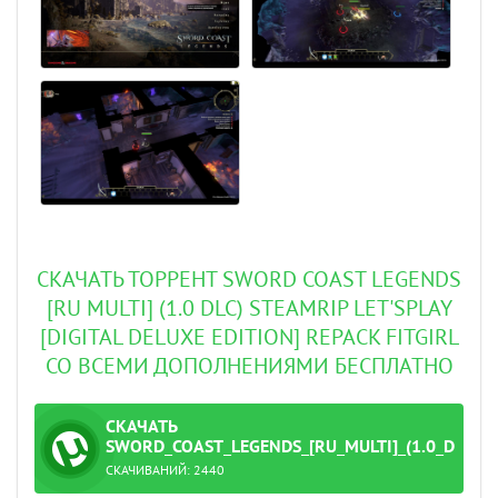
СКАЧАТЬ ТОРРЕНТ SWORD COAST LEGENDS
[RU MULTI] (1.0 DLC) STEAMRIP LET'SРLAY
[DIGITAL DELUXE EDITION] REPACK FITGIRL
СО ВСЕМИ ДОПОЛНЕНИЯМИ БЕСПЛАТНО
СКАЧАТЬ
ТОРРЕНТ
SWORD_COAST_LEGENDS_[RU_MULTI]_(1.0_DLC)_S
СКАЧИВАНИЙ:
2440
_Let'sРlay_[Digital_Deluxe_Edition].torrent