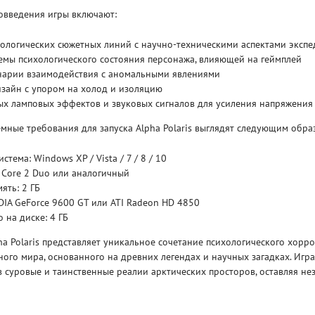
овведения игры включают:
Рейтинг
ологических сюжетных линий с научно-техническими аспектами эксп
3.1
/ 5.0
4 Гб
емы психологического состояния персонажа, влияющей на геймплей
нарии взаимодействия с аномальными явлениями
V RISING
V R
зайн с упором на холод и изоляцию
ых ламповых эффектов и звуковых сигналов для усиления напряжения
ные требования для запуска Alpha Polaris выглядят следующим обра
тема: Windows XP / Vista / 7 / 8 / 10
l Core 2 Duo или аналогичный
ять: 2 ГБ
DIA GeForce 9600 GT или ATI Radeon HD 4850
 на диске: 4 ГБ
ha Polaris представляет уникальное сочетание психологического хорро
ого мира, основанного на древних легендах и научных загадках. Игр
в суровые и таинственные реалии арктических просторов, оставляя н