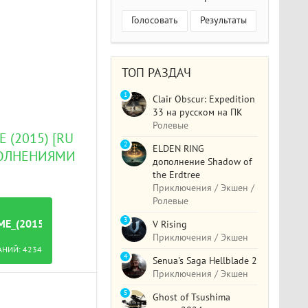
Голосовать
Результаты
ТОП РАЗДАЧ
1
Clair Obscur: Expedition
33 на русском на ПК
Ролевые
 (2015) [RU
2
ELDEN RING
ОПОЛНЕНИЯМИ
дополнение Shadow of
the Erdtree
Приключения / Экшен /
Ролевые
3
_(2015)_[RU_MULTI]_(1.0)_LICENSE_PROPHET.TORRENT
V Rising
Приключения / Экшен
АНИЙ:
4234
4
Senua's Saga Hellblade 2
Приключения / Экшен
5
Ghost of Tsushima