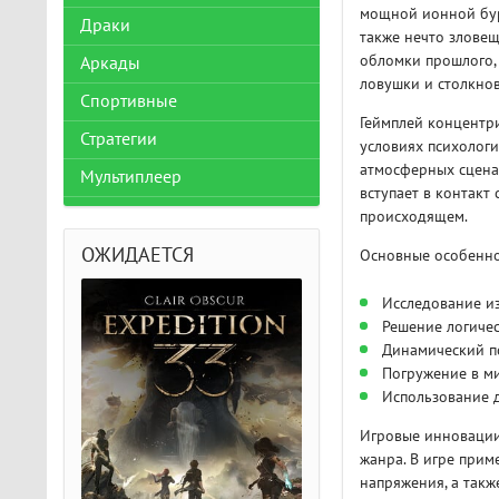
мощной ионной бур
Драки
также нечто зловещ
обломки прошлого,
Аркады
ловушки и столкно
Спортивные
Геймплей концентр
Стратегии
условиях психологи
атмосферных сцена
Мультиплеер
вступает в контакт
происходящем.
ОЖИДАЕТСЯ
Основные особенно
Исследование и
Решение логичес
Динамический п
Погружение в ми
Использование 
Игровые инновации
жанра. В игре при
напряжения, а такж