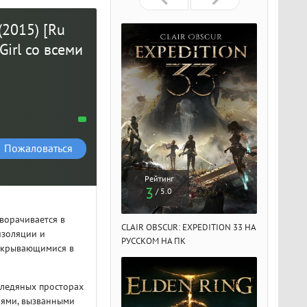
(2015) [Ru
Girl со всеми
Пожаловаться
Рейтинг
Рейтинг
Рейтин
3
3
3
/ 5.0
/ 5.0
/ 5.
зворачивается в
IR OBSCUR: EXPEDITION 33 НА
CLAIR OBSCUR: EXPEDITION 33 НА
CLAIR OBSCU
изоляции и
ССКОМ НА ПК
РУССКОМ НА ПК
РУССКОМ НА
, скрывающимися в
 ледяных просторах
иями, вызванными