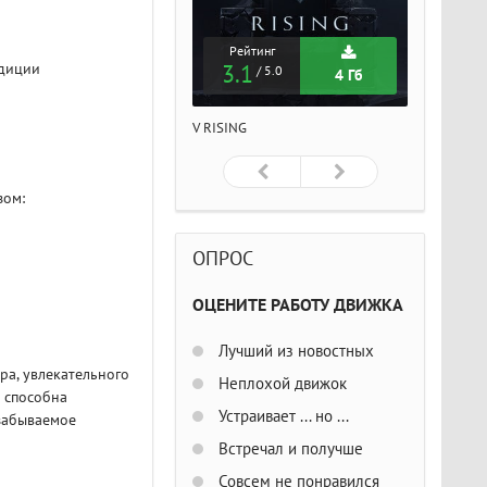
Рейтинг
Рейтинг
Рейтин
едиции
3.1
3.1
3.1
/ 5.0
/ 5.0
/ 5
4 Гб
4 Гб
ISING
V RISING
V RISING
зом:
ОПРОС
ОЦЕНИТЕ РАБОТУ ДВИЖКА
Лучший из новостных
ра, увлекательного
Неплохой движок
а способна
Устраивает ... но ...
езабываемое
Встречал и получше
Совсем не понравился