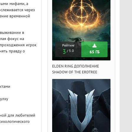
ными мифами, а
ослеживается через
щение временной
 выживании в
елая фокус на
 проходжения игрок
Рейтинг
Рейтинг
Рейтин
3
3
3
нять правду о
/ 5.0
/ 5.0
/ 5.
65 ГБ
65 ГБ
DEN RING ДОПОЛНЕНИЕ
ELDEN RING ДОПОЛНЕНИЕ
ELDEN RIN
ADOW OF THE ERDTREE
SHADOW OF THE ERDTREE
SHADOW OF 
ектами
улху
ьной для любителей
сихологического