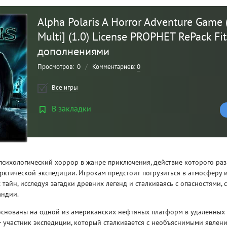
Alpha Polaris A Horror Adventure Game 
Multi] (1.0) License PROPHET RePack Fit
дополнениями
Просмотров:
0
/
Комментариев:
0
Все игры
В закладки
Рейтинг
3
/ 5.0
о психологический хоррор в жанре приключения, действие которого ра
CLAIR OBSCUR: EXPEDITION 33 НА
CLA
рктической экспедиции. Игрокам предстоит погрузиться в атмосферу 
РУССКОМ НА ПК
РУ
 тайн, исследуя загадки древних легенд и сталкиваясь с опасностями
андии.
основаны на одной из американских нефтяных платформ в удалённых
— участник экспедиции, который сталкивается с необъяснимыми явлен