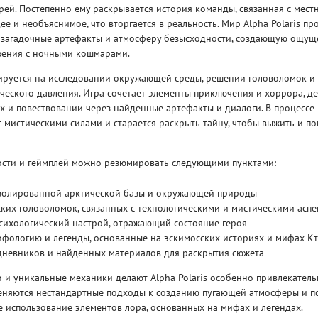
ей. Постепенно ему раскрывается история команды, связанная с мест
ее и необъяснимое, что вторгается в реальность. Мир Alpha Polaris пр
 загадочные артефакты и атмосферу безысходности, создающую ощу
вения с ночными кошмарами.
ируется на исследовании окружающей среды, решении головоломок и
ческого давления. Игра сочетает элементы приключения и хоррора, д
х и повествовании через найденные артефакты и диалоги. В процессе
Рейтинг
3
 с мистическими силами и старается раскрыть тайну, чтобы выжить и по
/ 5.0
65 ГБ
ELDEN RING ДОПОЛНЕНИЕ
EL
сти и геймплей можно резюмировать следующими пунктами:
SHADOW OF THE ERDTREE
SH
золированной арктической базы и окружающей природы
ких головоломок, связанных с технологическими и мистическими асп
сихологический настрой, отражающий состояние героя
фологию и легенды, основанные на эскимосских историях и мифах Кт
дневников и найденных материалов для раскрытия сюжета
 и уникальные механики делают Alpha Polaris особенно привлекател
меняются нестандартные подходы к созданию пугающей атмосферы и п
е использование элементов лора, основанных на мифах и легендах.