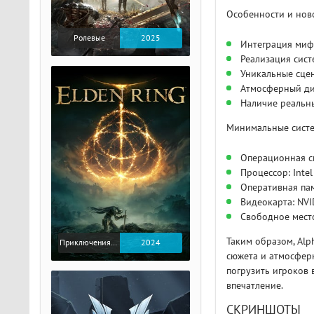
Особенности и нов
Ролевые
2025
Интеграция миф
Реализация сист
Уникальные сце
Атмосферный ди
Наличие реальн
Минимальные систем
Операционная сис
Процессор: Inte
Оперативная пам
Видеокарта: NVI
Свободное место
Таким образом, Alp
Приключения / Экшен / Ролевые
2024
сюжета и атмосферн
погрузить игроков 
впечатление.
СКРИНШОТЫ