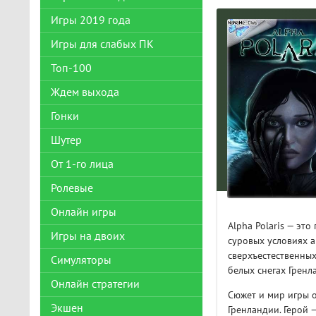
Игры 2019 года
Игры для слабых ПК
Топ-100
Ждем выхода
Гонки
Шутер
От 1-го лица
Ролевые
Онлайн игры
Alpha Polaris — эт
Игры на двоих
суровых условиях а
сверхъестественных
Симуляторы
белых снегах Гренл
Онлайн стратегии
Сюжет и мир игры 
Экшен
Гренландии. Герой 