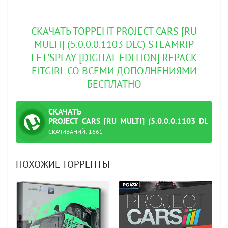
СКАЧАТЬ ТОРРЕНТ PROJECT CARS [RU
MULTI] (5.0.0.0.1103 DLC) STEAMRIP
LET'SРLAY [DIGITAL EDITION] REPACK
FITGIRL СО ВСЕМИ ДОПОЛНЕНИЯМИ
БЕСПЛАТНО
СКАЧАТЬ
ТОРРЕНТ
PROJECT_CARS_[RU_MULTI]_(5.0.0.0.1103_DLC)_S
СКАЧИВАНИЙ:
1661
_Let'sРlay_[Digital_Edition].torrent
ПОХОЖИЕ ТОРРЕНТЫ