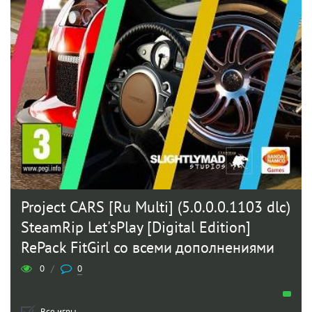
Project CARS [Ru Multi] (5.0.0.0.1103 dlc)
SteamRip Let'sРlay [Digital Edition]
RePack FitGirl со всеми дополнениями
0
/
0
Все игры