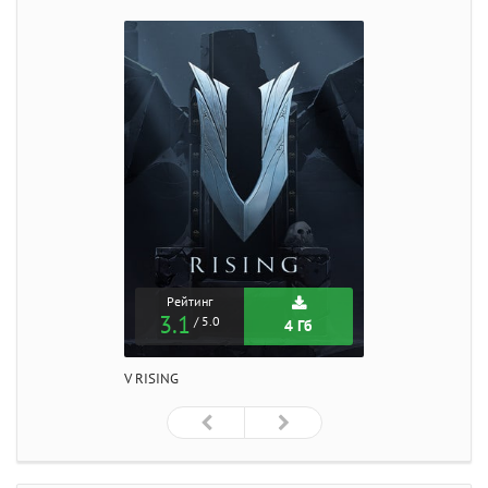
Рейтинг
3.1
/ 5.0
4 Гб
V RISING