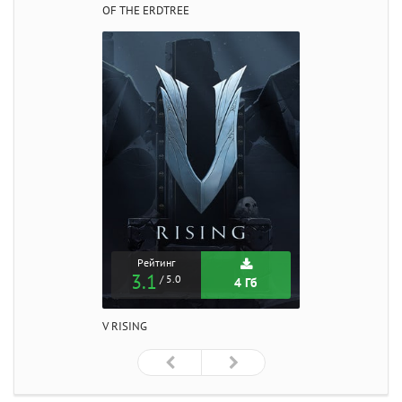
OF THE ERDTREE
Рейтинг
3.1
/ 5.0
4 Гб
V RISING