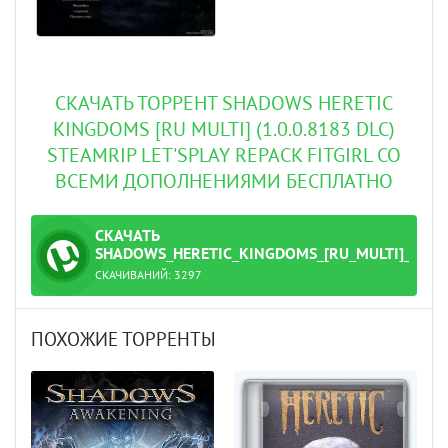
СКАЧАТЬ ТОРРЕНТ SHADOWS HERETIC
KINGDOMS [RU MULTI] (1.0.0.8183 DLC)
STEAMRIP LET'SPLAY REPACK FITGIRL СО
ВСЕМИ ДОПОЛНЕНИЯМИ БЕСПЛАТНО
СКАЧАТЬ
ТОРРЕНТ
SHADOWS_HERETIC_KINGDOMS_[RU_MULTI]_(1.0.0
СКАЧИВАНИЙ:
3297
dlc)_SteamRip_Let'sPlay.torrent
ПОХОЖИЕ ТОРРЕНТЫ