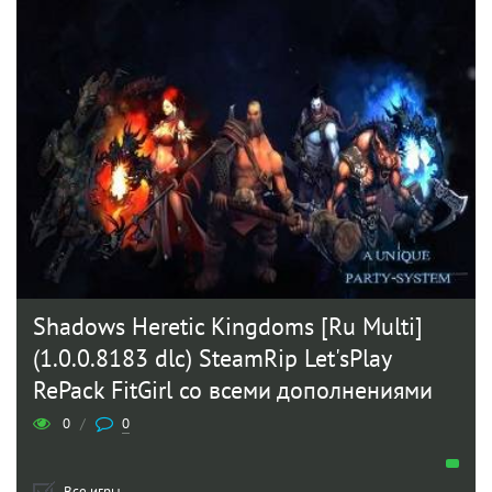
Shadows Heretic Kingdoms [Ru Multi]
(1.0.0.8183 dlc) SteamRip Let'sPlay
RePack FitGirl со всеми дополнениями
0
/
0
Все игры