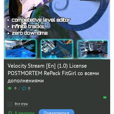
Velocity Stream [En] (1.0) License
POSTMORTEM RePack FitGirl со всеми
дополнениями
0
/
0
Все игры
В закладки
Пожаловаться