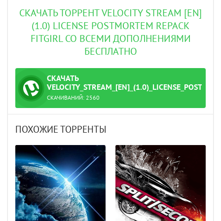
СКАЧАТЬ ТОРРЕНТ VELOCITY STREAM [EN]
(1.0) LICENSE POSTMORTEM REPACK
FITGIRL СО ВСЕМИ ДОПОЛНЕНИЯМИ
БЕСПЛАТНО
СКАЧАТЬ
ТОРРЕНТ
VELOCITY_STREAM_[EN]_(1.0)_LICENSE_POSTMO
СКАЧИВАНИЙ:
2560
torrent
ПОХОЖИЕ ТОРРЕНТЫ