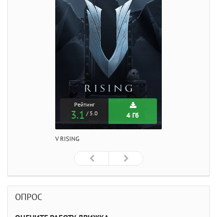
Рейтинг
3.1
/ 5.0
4 Гб
V RISING
ОПРОС