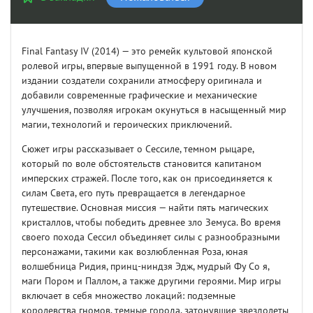
Final Fantasy IV (2014) — это ремейк культовой японской
ролевой игры, впервые выпущенной в 1991 году. В новом
издании создатели сохранили атмосферу оригинала и
добавили современные графические и механические
улучшения, позволяя игрокам окунуться в насыщенный мир
магии, технологий и героических приключений.
Сюжет игры рассказывает о Сессиле, темном рыцаре,
который по воле обстоятельств становится капитаном
имперских стражей. После того, как он присоединяется к
силам Света, его путь превращается в легендарное
путешествие. Основная миссия — найти пять магических
кристаллов, чтобы победить древнее зло Земуса. Во время
своего похода Сессил объединяет силы с разнообразными
персонажами, такими как возлюбленная Роза, юная
волшебница Ридия, принц-ниндзя Эдж, мудрый Фу Со я,
маги Пором и Паллом, а также другими героями. Мир игры
включает в себя множество локаций: подземные
королевства гномов, темные города, затонувшие звездолеты