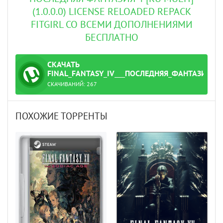
(1.0.0.0) LICENSE RELOADED REPACK
FITGIRL СО ВСЕМИ ДОПОЛНЕНИЯМИ
БЕСПЛАТНО
СКАЧАТЬ
ТОРРЕНТ
FINAL_FANTASY_IV___ПОСЛЕДНЯЯ_ФАНТАЗИЯ_4_[R
СКАЧИВАНИЙ:
267
ti]_(1.0.0.0)_License_RELOADED.torrent
ПОХОЖИЕ ТОРРЕНТЫ