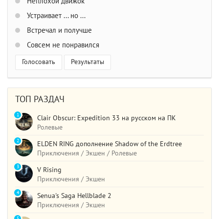
Неплохой движок
Устраивает ... но ...
Встречал и получше
Совсем не понравился
Голосовать
Результаты
ТОП РАЗДАЧ
1
Clair Obscur: Expedition 33 на русском на ПК
Ролевые
2
ELDEN RING дополнение Shadow of the Erdtree
Приключения / Экшен / Ролевые
3
V Rising
Приключения / Экшен
4
Senua's Saga Hellblade 2
Приключения / Экшен
5