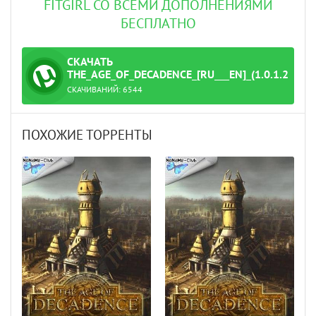
FITGIRL СО ВСЕМИ ДОПОЛНЕНИЯМИ
БЕСПЛАТНО
СКАЧАТЬ
ТОРРЕНТ
THE_AGE_OF_DECADENCE_[RU___EN]_(1.0.1.2)_LI
СКАЧИВАНИЙ:
6544
e_GOG.torrent
ПОХОЖИЕ ТОРРЕНТЫ