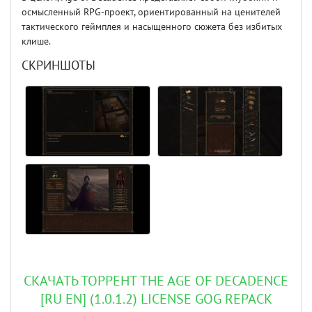
осмысленный RPG-проект, ориентированный на ценителей
тактического геймплея и насыщенного сюжета без избитых
клише.
СКРИНШОТЫ
СКАЧАТЬ ТОРРЕНТ THE AGE OF DECADENCE
[RU EN] (1.0.1.2) LICENSE GOG REPACK