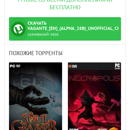
FITGIRL СО ВСЕМИ ДОПОЛНЕНИЯМИ
БЕСПЛАТНО
СКАЧАТЬ
ТОРРЕНТ
VAGANTE_[EN]_(ALPHA_28B)_UNOFFICIAL_CHEAT
СКАЧИВАНИЙ:
9808
orrent
ПОХОЖИЕ ТОРРЕНТЫ