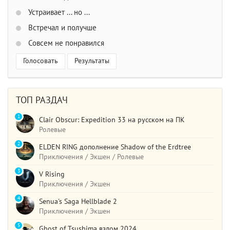
Устраивает ... но ...
Встречал и получше
Совсем не понравился
Голосовать
Результаты
ТОП РАЗДАЧ
1
Clair Obscur: Expedition 33 на русском на ПК
Ролевые
2
ELDEN RING дополнение Shadow of the Erdtree
Приключения / Экшен / Ролевые
3
V Rising
Приключения / Экшен
4
Senua's Saga Hellblade 2
Приключения / Экшен
5
Ghost of Tsushima взлом 2024