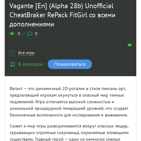
Vagante [En] (Alpha 28b) Unofficial
CheatBraker RePack FitGirl со всеми
дополнениями
0
/
0
Все игры
В закладки
Пожаловаться
Вагант — это динамичный 2D-рогалик в стиле пиксель-арт,
предлагающий игрокам окунуться в опасный мир темных
подземелий. Игра отличается высокой сложностью и
уникальной процедурной генерацией уровней, что создает
бесконечные возможности для исследования и выживания.
Сюжет и мир игры разворачиваются вокруг опасных пещер,
скрывающих огромные сокровища, охраняемые зловещими
существами. Главный герой — один из немногих смелых