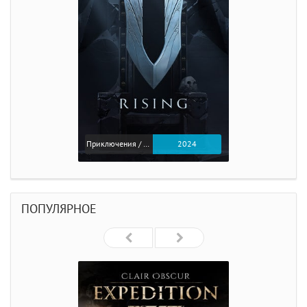
Приключения / Экшен
2024
ПОПУЛЯРНОЕ