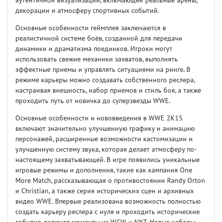
аутентичной визуализации, включающей реальные арены,
декорации и атмосферу спортивных событий.
Основные особенности геймплея заключаются в
реалистичной системе боёв, созданной для передачи
динамики и драматизма поединков. Игроки могут
использовать свежие механики захватов, выполнять
эффектные приемы и управлять ситуациями на ринге. В
режиме карьеры можно создавать собственного реслера,
настраивая внешность, набор приемов и стиль боя, а также
проходить путь от новичка до суперзвезды WWE.
Основные особенности и нововведения в WWE 2K15
включают значительно улучшенную графику и анимацию
персонажей, расширенные возможности кастомизации и
улучшенную систему звука, которая делает атмосферу по-
настоящему захватывающей. В игре появились уникальные
игровые режимы и дополнения, такие как кампания One
More Match, рассказывающая о противостоянии Randy Orton
и Christian, а также серия исторических сцен и архивных
видео WWE. Впервые реализована возможность полностью
создать карьеру реслера с нуля и проходить исторические