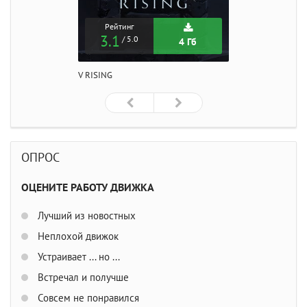
Рейтинг
3.1
/ 5.0
4 Гб
V RISING
ОПРОС
ОЦЕНИТЕ РАБОТУ ДВИЖКА
Лучший из новостных
Неплохой движок
Устраивает ... но ...
Встречал и получше
Совсем не понравился