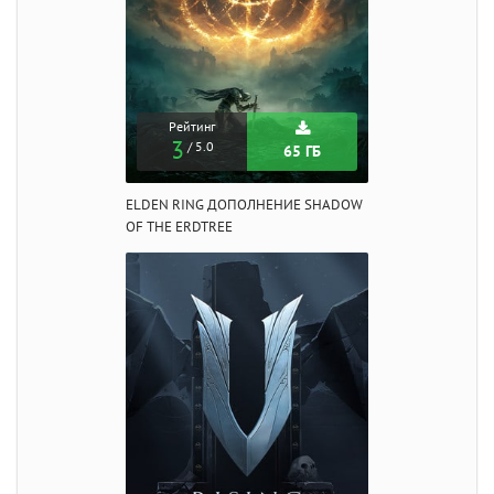
Рейтинг
3
/ 5.0
65 ГБ
ELDEN RING ДОПОЛНЕНИЕ SHADOW
OF THE ERDTREE