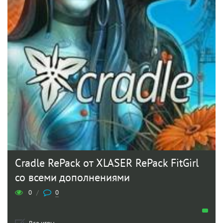
Cradle RePack от XLASER RePack FitGirl
со всеми дополнениями
0
/
0