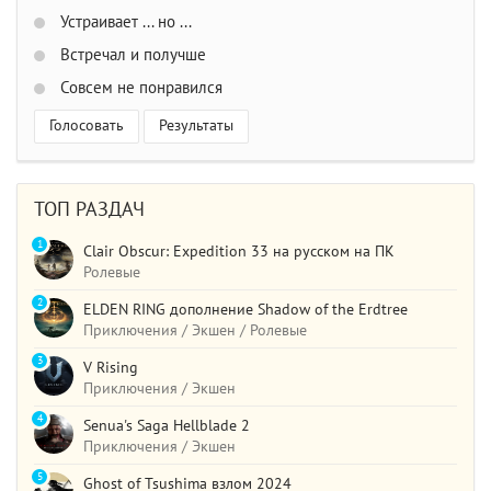
Устраивает ... но ...
Встречал и получше
Совсем не понравился
Голосовать
Результаты
ТОП РАЗДАЧ
1
Clair Obscur: Expedition 33 на русском на ПК
Ролевые
2
ELDEN RING дополнение Shadow of the Erdtree
Приключения / Экшен / Ролевые
3
V Rising
Приключения / Экшен
4
Senua's Saga Hellblade 2
Приключения / Экшен
5
Ghost of Tsushima взлом 2024