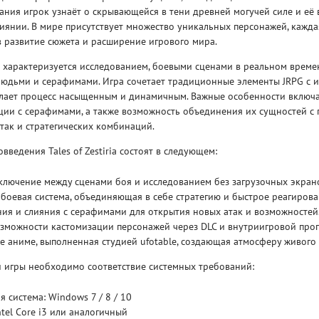
ания игрок узнаёт о скрывающейся в тени древней могучей силе и её
иянии. В мире присутствует множество уникальных персонажей, кажда
в развитие сюжета и расширение игрового мира.
 характеризуется исследованием, боевыми сценами в реальном време
людьми и серафимами. Игра сочетает традиционные элементы JRPG с
елает процесс насыщенным и динамичным. Важные особенности включ
Рейтинг
ции с серафимами, а также возможность объединения их сущностей с
3
/ 5.0
65 ГБ
так и стратегических комбинаций.
введения Tales of Zestiria состоят в следующем:
ELDEN RING ДОПОЛНЕНИЕ
EL
SHADOW OF THE ERDTREE
SH
ключение между сценами боя и исследованием без загрузочных экран
оевая система, объединяющая в себе стратегию и быстрое реагирова
ия и слияния с серафимами для открытия новых атак и возможностей
зможности кастомизации персонажей через DLC и внутриигровой прог
е аниме, выполненная студией ufotable, создающая атмосферу живого 
 игры необходимо соответствие системных требований:
 система: Windows 7 / 8 / 10
ntel Core i3 или аналогичный