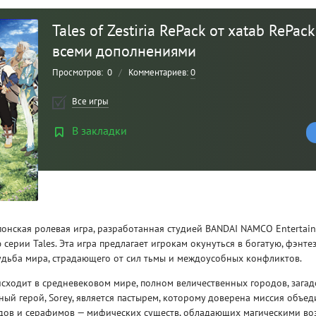
Tales of Zestiria RePack от xatab RePack 
всеми дополнениями
Просмотров:
0
/
Комментариев:
0
Все игры
В закладки
Рейтинг
3
/ 5.0
— японская ролевая игра, разработанная студией BANDAI NAMCO Entertai
CLAIR OBSCUR: EXPEDITION 33 НА
CLA
 серии Tales. Эта игра предлагает игрокам окунуться в богатую, фэнт
РУССКОМ НА ПК
РУ
судьба мира, страдающего от сил тьмы и междоусобных конфликтов.
сходит в средневековом мире, полном величественных городов, зага
вный герой, Sorey, является пастырем, которому доверена миссия объе
ов и серафимов — мифических существ, обладающих магическими во