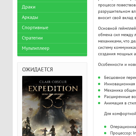
процессе повествов
Драки
разрушительном вл
Аркады
вносит свой вклад 
Спортивные
Основной геймплей
обмена сил между 
Стратегии
механиками, что д
систему коммуника
Мультиплеер
создания мощных а
Особенности и ново
ОЖИДАЕТСЯ
Бесшовное пере
Инновационная б
Механика общен
Расширенные во
Анимация в стил
Для комфортной
Операционная
Процессор: I