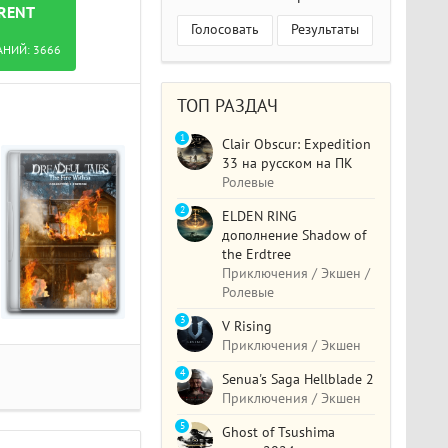
RRENT
Голосовать
Результаты
АНИЙ:
3666
ТОП РАЗДАЧ
1
Clair Obscur: Expedition
33 на русском на ПК
Ролевые
2
ELDEN RING
дополнение Shadow of
the Erdtree
Приключения / Экшен /
Ролевые
3
V Rising
Приключения / Экшен
4
Senua's Saga Hellblade 2
Приключения / Экшен
5
Ghost of Tsushima