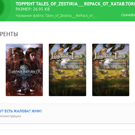
ТОРРЕНТ
TALES_OF_ZESTIRIA___REPACK_ОТ_XATAB.TO
РАЗМЕР: 26.95 KB
СКАЧИВ
Название файла: Tales_of_Zestiria___RePack_от_xatab.torrent
РРЕНТЫ
? ЕСТЬ ЖАЛОБА? ЖМИ!
дминистрации