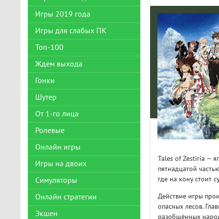
Игры 2019 года
Игры для слабых ПК
Топ-100
Ждем выхода
Гонки
Шутер
От 1-го лица
Ролевые
Онлайн игры
Tales of Zestiria 
Игры на двоих
пятнадцатой частью
где на кону стоит 
Симуляторы
Действие игры прои
Онлайн стратегии
опасных лесов. Гла
Экшен
разобщённых народ