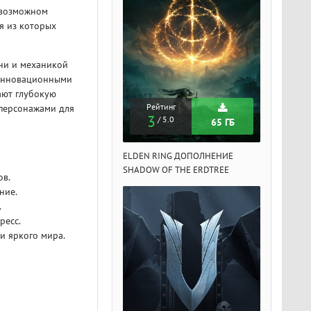
 возможном
я из которых
ни и механикой
 инновационными
ают глубокую
Рейтинг
Рейтинг
Рейтин
 персонажами для
3
3
3
/ 5.0
/ 5.0
/ 5.
65 ГБ
65 ГБ
DEN RING ДОПОЛНЕНИЕ
ELDEN RING ДОПОЛНЕНИЕ
ELDEN RIN
ADOW OF THE ERDTREE
SHADOW OF THE ERDTREE
SHADOW OF 
ов.
ние.
.
ресс.
и яркого мира.