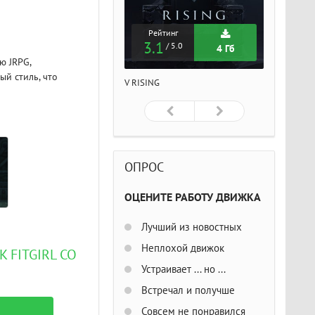
Рейтинг
Рейтинг
Рейтин
3.1
3.1
3.1
/ 5.0
/ 5.0
/ 5
4 Гб
4 Гб
ю JRPG,
й стиль, что
ISING
V RISING
V RISING
ОПРОС
ОЦЕНИТЕ РАБОТУ ДВИЖКА
Лучший из новостных
Неплохой движок
 FITGIRL СО
Устраивает ... но ...
Встречал и получше
Совсем не понравился