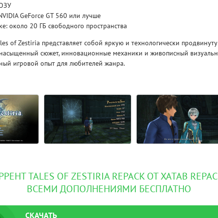
 ОЗУ
NVIDIA GeForce GT 560 или лучше
Рейтинг
ке: около 20 ГБ свободного пространства
3.1
/ 5.0
4 Гб
les of Zestiria представляет собой яркую и технологически продвинуту
асыщенный сюжет, инновационные механики и живописный визуальны
V RISING
V R
ный игровой опыт для любителей жанра.
Ы
РРЕНТ TALES OF ZESTIRIA REPACK ОТ XATAB REPACK
ВСЕМИ ДОПОЛНЕНИЯМИ БЕСПЛАТНО
СКАЧАТЬ