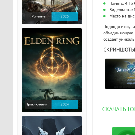
Память: 4 ГБ
Видеокарта: 
Место на дис
Ролевые
2025
Подводя итог, Ta
объединяющую н
создает уникаль
СКРИНШОТ
Приключения / Экшен / Ролевые
2024
СКАЧАТЬ ТО