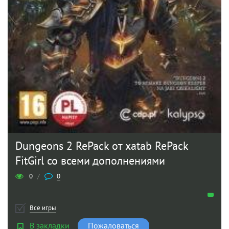
Dungeons 2 RePack от xatab RePack
FitGirl со всеми дополнениями
0
/
0
Все игры
В закладки
Пожаловаться