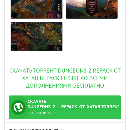
СКАЧАТЬ ТОРРЕНТ DUNGEONS 2 REPACK ОТ
XATAB REPACK FITGIRL СО ВСЕМИ
ДОПОЛНЕНИЯМИ БЕСПЛАТНО
СКАЧАТЬ
ТОРРЕНТ
DUNGEONS_2___REPACK_ОТ_XATAB.TORRENT
СКАЧИВАНИЙ:
9566