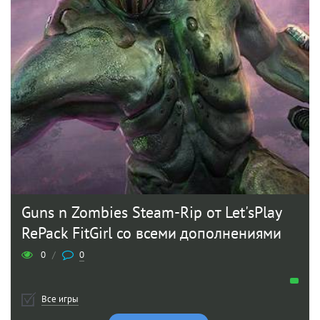
Guns n Zombies Steam-Rip от Let'sРlay
RePack FitGirl со всеми дополнениями
0
/
0
Все игры