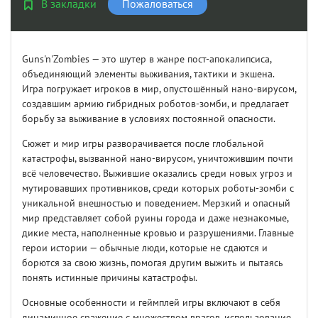
В закладки
Пожаловаться
Guns'n'Zombies — это шутер в жанре пост-апокалипсиса,
объединяющий элементы выживания, тактики и экшена.
Игра погружает игроков в мир, опустошённый нано-вирусом,
создавшим армию гибридных роботов-зомби, и предлагает
борьбу за выживание в условиях постоянной опасности.
Сюжет и мир игры разворачивается после глобальной
катастрофы, вызванной нано-вирусом, уничтожившим почти
всё человечество. Выжившие оказались среди новых угроз и
мутировавших противников, среди которых роботы-зомби с
уникальной внешностью и поведением. Мерзкий и опасный
мир представляет собой руины города и даже незнакомые,
дикие места, наполненные кровью и разрушениями. Главные
герои истории — обычные люди, которые не сдаются и
борются за свою жизнь, помогая другим выжить и пытаясь
понять истинные причины катастрофы.
Основные особенности и геймплей игры включают в себя
динамичное сражение с множеством врагов, использование