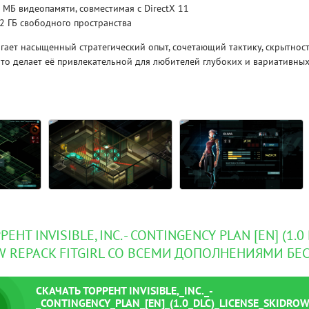
 МБ видеопамяти, совместимая с DirectX 11
 2 ГБ свободного пространства
длагает насыщенный стратегический опыт, сочетающий тактику, скрытнос
что делает её привлекательной для любителей глубоких и вариативных
ЕНТ INVISIBLE, INC. - CONTINGENCY PLAN [EN] (1.0
W REPACK FITGIRL СО ВСЕМИ ДОПОЛНЕНИЯМИ БЕ
СКАЧАТЬ
ТОРРЕНТ
INVISIBLE,_INC._-
_CONTINGENCY_PLAN_[EN]_(1.0_DLC)_LICENSE_SKIDRO