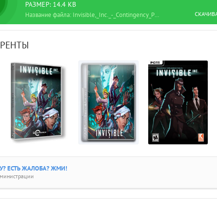
РАЗМЕР: 14.4 KB
СКАЧИВ
Название файла: Invisible,_Inc._-_Contingency_Plan_[En]_(1.0_dlc)_License_SKIDROW.torrent
РРЕНТЫ
? ЕСТЬ ЖАЛОБА? ЖМИ!
дминистрации