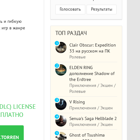
Голосовать
Результаты
ть и гибкую
 игр в жанре
ТОП РАЗДАЧ
1
Clair Obscur: Expedition
33 на русском на ПК
Ролевые
2
ELDEN RING
дополнение Shadow of
the Erdtree
Приключения / Экшен /
Ролевые
3
V Rising
 DLC) LICENSE
Приключения / Экшен
СПЛАТНО
4
Senua's Saga Hellblade 2
Приключения / Экшен
5
Ghost of Tsushima
W.TORRENT