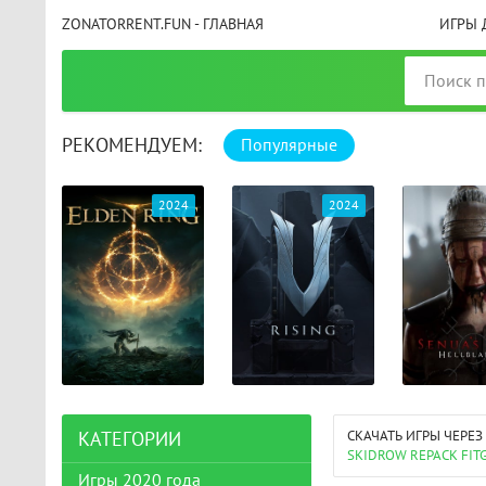
ZONATORRENT.FUN - ГЛАВНАЯ
ИГРЫ 
РЕКОМЕНДУЕМ:
Популярные
025
2024
2024
СКАЧАТЬ ИГРЫ ЧЕРЕЗ
КАТЕГОРИИ
SKIDROW REPACK FI
Игры 2020 года