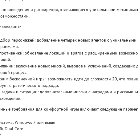
ы нововведения и расширения, отличающиеся уникальными механикам
Рейтинг
возможностями.
3.1
/ 5.0
4 Гб
овведения:
V RISING
V R
дбор персонажей: добавление четырех новых агентов с уникальными
граммами.
 противники: обновление локаций и врагов с расширенными возможно
тикой.
мпании: включение новых миссий, вызовов и усложнений, создающих 
овой процесс.
жим бесконечной игры: возможность идти до сложности 20, что повы
бует стратегического подхода.
задачи и ситуации: дополнительные миссии с наградами и рисками, 
охождения.
мные требования для комфортной игры включают следующие параме
истема: Windows 7 или выше
Гц Dual Core
У