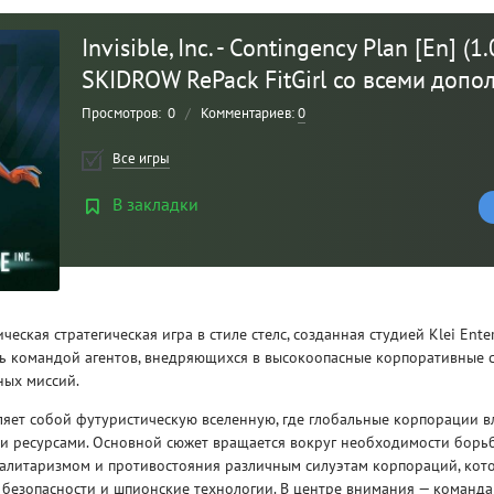
Invisible, Inc. - Contingency Plan [En] (1
SKIDROW RePack FitGirl со всеми доп
Просмотров:
0
/
Комментариев:
0
Все игры
В закладки
Рейтинг
3
/ 5.0
ктическая стратегическая игра в стиле стелс, созданная студией Klei Ent
ть командой агентов, внедряющихся в высокоопасные корпоративные 
CLAIR OBSCUR: EXPEDITION 33 НА
CLA
ных миссий.
РУССКОМ НА ПК
РУ
ляет собой футуристическую вселенную, где глобальные корпорации в
и ресурсами. Основной сюжет вращается вокруг необходимости борь
алитаризмом и противостояния различным силуэтам корпораций, кот
безопасности и шпионские технологии. В центре внимания — команда 