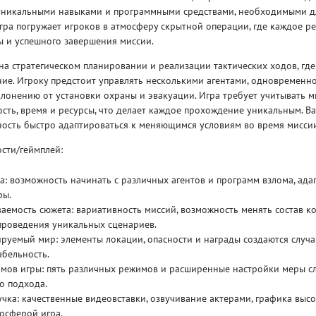
уникальными навыками и программными средствами, необходимыми д
гра погружает игроков в атмосферу скрытной операции, где каждое р
 и успешного завершения миссии.
на стратегическом планировании и реализации тактических ходов, гд
ие. Игроку предстоит управлять несколькими агентами, одновременн
уклонению от установки охраны и эвакуации. Игра требует учитывать 
Рейтинг
ость, время и ресурсы, что делает каждое прохождение уникальным. В
3
/ 5.0
65 ГБ
ность быстро адаптироваться к меняющимся условиям во время мисси
сти/геймплей:
ELDEN RING ДОПОЛНЕНИЕ
EL
SHADOW OF THE ERDTREE
SH
: возможность начинать с различных агентов и программ взлома, ад
ры.
аемость сюжета: вариативность миссий, возможность менять состав к
проведения уникальных сценариев.
руемый мир: элементы локации, опасности и награды создаются случ
бельность.
мов игры: пять различных режимов и расширенные настройки меры с
о подхода.
чка: качественные видеовставки, озвучивание актерами, графика высо
осферой игра.