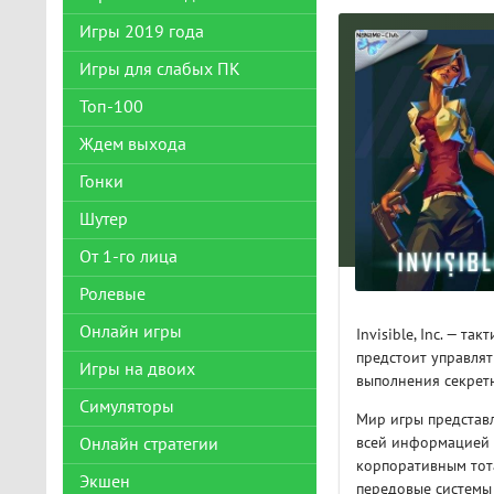
Игры 2019 года
Игры для слабых ПК
Топ-100
Ждем выхода
Гонки
Шутер
От 1-го лица
Ролевые
Онлайн игры
Invisible, Inc. — та
предстоит управля
Игры на двоих
выполнения секрет
Симуляторы
Мир игры представ
всей информацией 
Онлайн стратегии
корпоративным тот
Экшен
передовые системы 