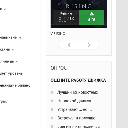
и и
Рейтинг
Рейтинг
Рейтин
3.1
3.1
3.1
/ 5.0
/ 5.0
/ 5
4 Гб
4 Гб
ISING
V RISING
V RISING
 навыками и
стями и
длинный и
ОПРОС
шает уровень
ОЦЕНИТЕ РАБОТУ ДВИЖКА
меняющие баланс
Лучший из новостных
Неплохой движок
тры:
Устраивает ... но ...
Встречал и получше
Совсем не понравился