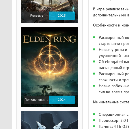
В игре реализован
дополнительными 
Ролевые
2025
Особенности и нов
Расширенный по
стартовыми про
Новые угрозы и
улучшенной так
Об elongated ка
насыщенный игр
Расширенный ре
сложности и тре
Новые побочные 
сил во время пр
Приключения / Экшен / Ролевые
2024
Минимальные систе
Операционная с
Процессор: 2.0 Г
Память: 4 ГБ ОЗ