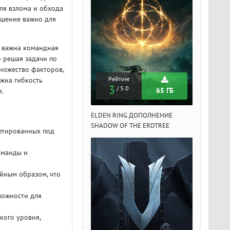
ля взлома и обхода
ешение важно для
е важна командная
о решая задачи по
множество факторов,
Рейтинг
Рейтинг
Рейтин
ажна гибкость
3
3
3
/ 5.0
/ 5.0
/ 5.
65 ГБ
65 ГБ
и.
DEN RING ДОПОЛНЕНИЕ
ELDEN RING ДОПОЛНЕНИЕ
ELDEN RIN
ADOW OF THE ERDTREE
SHADOW OF THE ERDTREE
SHADOW OF 
аптированных под
оманды и
айным образом, что
ложности для
кого уровня,