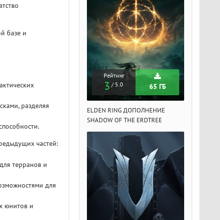
атство
й базе и
Рейтинг
Рейтинг
Рейтин
3
3
3
актических
/ 5.0
/ 5.0
/ 5.
65 ГБ
65 ГБ
сками, разделяя
DEN RING ДОПОЛНЕНИЕ
ELDEN RING ДОПОЛНЕНИЕ
ELDEN RIN
ADOW OF THE ERDTREE
SHADOW OF THE ERDTREE
SHADOW OF 
способности.
редыдущих частей:
для терранов и
озможностями для
х юнитов и