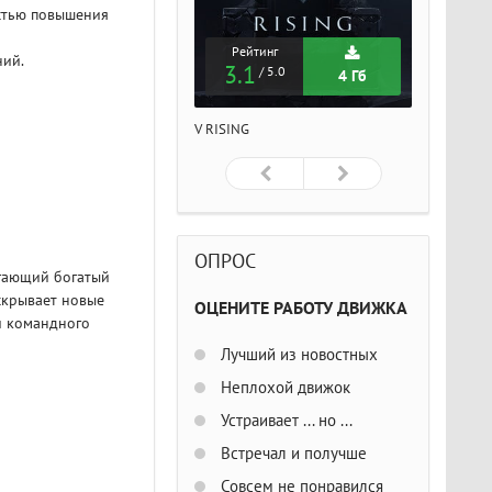
стью повышения
Рейтинг
Рейтинг
Рейтин
ний.
3.1
3.1
3.1
/ 5.0
/ 5.0
/ 5
4 Гб
4 Гб
ISING
V RISING
V RISING
ОПРОС
лагающий богатый
скрывает новые
ОЦЕНИТЕ РАБОТУ ДВИЖКА
и командного
Лучший из новостных
Неплохой движок
Устраивает ... но ...
Встречал и получше
Совсем не понравился