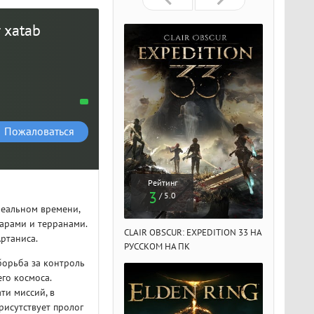
т xatab
Пожаловаться
Рейтинг
Рейтинг
Рейтин
3
3
3
/ 5.0
/ 5.0
/ 5.
 реальном времени,
арами и терранами.
IR OBSCUR: EXPEDITION 33 НА
CLAIR OBSCUR: EXPEDITION 33 НА
CLAIR OBSCU
Артаниса.
ССКОМ НА ПК
РУССКОМ НА ПК
РУССКОМ НА
борьба за контроль
го космоса.
ти миссий, в
рисутствует пролог