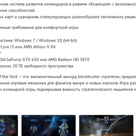
енная система развития командиров в режиме «Коалиция» с возможно
ния способностей.
Рейтинг
ых карт и сценариев, стимулирующих разнообразие тактических реше
3.1
/ 5.0
4 Гб
мные требования для комфортной игры:
V RISING
V R
стема: Windows 7 / Windows 10 (64-bit)
 Core i3 или AMD Athlon II X4
У
IDIA GeForce GTX 650 или AMD Radeon HD 3870
 около 20 ГБ свободного пространства
y of the Void — это заключительный аккорд blockbuster стратегии, пред
нные игровые механики для фанатов жанра и новых игроков. Игра ра
 и командной игры, подчеркивая важность стратегического мышления 