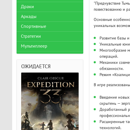
"Предчувствие Тьмы
Драки
повествованию и р
Аркады
Основные особенно
уникальных возмож
Спортивные
Стратегии
Развитие базы 
Уникальные юнит
Мультиплеер
Многообразие ми
операций.
Механики совмес
ОЖИДАЕТСЯ
обязанности.
Режим «Коалици
В игре реализован
Введение новых 
скрытень — зерг
Доработанный р
профессиональн
Расширенные так
технологий.