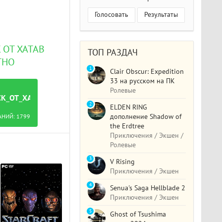
Голосовать
Результаты
 ОТ XATAB
ТОП РАЗДАЧ
ТНО
1
Clair Obscur: Expedition
33 на русском на ПК
Ролевые
CK_ОТ_XATAB.TORRENT
2
ELDEN RING
дополнение Shadow of
АНИЙ:
1799
the Erdtree
Приключения / Экшен /
Ролевые
3
V Rising
Приключения / Экшен
4
Senua's Saga Hellblade 2
Приключения / Экшен
5
Ghost of Tsushima