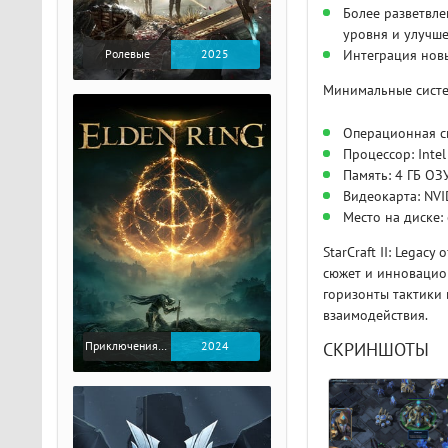
Более разветвл
уровня и улучше
Ролевые
2025
Интеграция нов
Минимальные систе
Операционная си
Процессор: Intel
Память: 4 ГБ ОЗ
Видеокарта: NV
Место на диске:
StarCraft II: Legac
сюжет и инновацио
горизонты тактики
взаимодействия.
Приключения / Экшен / Ролевые
2024
СКРИНШОТЫ