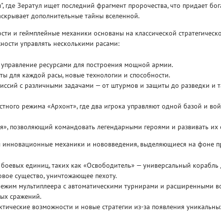
", где Зератул ищет последний фрагмент пророчества, что придает бог
аскрывает дополнительные тайны вселенной.
сти и геймплейные механики основаны на классической стратегическо
ности управлять несколькими расами:
и управление ресурсами для построения мощной армии.
ы для каждой расы, новые технологии и способности.
Рейтинг
3
ссий с различными задачами — от штурмов и защиты до разведки и т
/ 5.0
65 ГБ
тного режима «Архонт», где два игрока управляют одной базой и вой
ELDEN RING ДОПОЛНЕНИЕ
EL
SHADOW OF THE ERDTREE
SH
я», позволяющий командовать легендарными героями и развивать их 
ы инновационные механики и нововведения, выделяющиеся на фоне п
боевых единиц, таких как «Освободитель» — универсальный корабль 
овое существо, уничтожающее пехоту.
ежим мультиплеера с автоматическими турнирами и расширенными в
ых сражений.
тические возможности и новые стратегии из-за появления уникальны