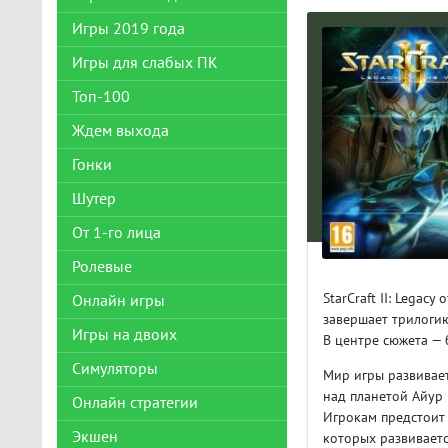
Игры 2019 года
Игры для слабых ПК
Топ-100
Ждем выхода
Гонки
Шутер
От 1-го лица
Ролевые
StarCraft II: Legac
Онлайн игры
завершает трилогию
Игры на двоих
В центре сюжета — 
Симуляторы
Мир игры развивает
над планетой Айур 
Онлайн стратегии
Игрокам предстоит
Экшен
которых развиваетс