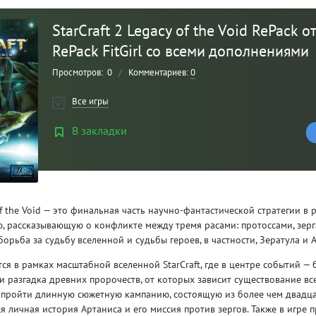
StarCraft 2 Legacy of the Void RePack о
RePack FitGirl со всеми дополнениями
Просмотров:
0
/
Комментариев:
0
Все игры
В закладки
Рейтинг
3
/ 5.0
y of the Void — это финальная часть научно-фантастической стратегии в
, рассказывающую о конфликте между тремя расами: протоссами, зерг
CLAIR OBSCUR: EXPEDITION 33 НА
CLA
борьба за судьбу вселенной и судьбы героев, в частности, Зератула и 
РУССКОМ НА ПК
РУ
ся в рамках масштабной вселенной StarCraft, где в центре событий — 
и разгадка древних пророчеств, от которых зависит существование все
 пройти длинную сюжетную кампанию, состоящую из более чем двадца
я личная история Артаниса и его миссия против зергов. Также в игре п