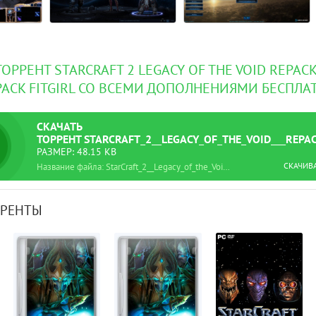
ТОРРЕНТ STARCRAFT 2 LEGACY OF THE VOID REPACK
PACK FITGIRL СО ВСЕМИ ДОПОЛНЕНИЯМИ БЕСПЛА
СКАЧАТЬ
ТОРРЕНТ
STARCRAFT_2__LEGACY_OF_THE_VOID___REPA
РАЗМЕР: 48.15 KB
СКАЧИВ
Название файла: StarCraft_2__Legacy_of_the_Void___RePack_от_xatab.torrent
РРЕНТЫ