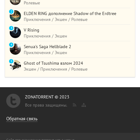
Ролевые
2
ELDEN RING дополнение Shadow of the Erdtree
Приключения / Экшен / Ролевые
3
V Rising
Приключения / Экшен
4
Senua's Saga Hellblade 2
Приключения / Экшен
5
Ghost of Tsushima взлом 2024
Экшен / Приключения / Ролевые
ZONATORRENT © 2023
Все права защищены.
Обратная связь
Сайт для скачивания торрент игр, а новые