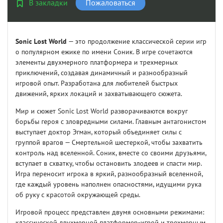
В закладки
Пожаловаться
Sonic Lost World
— это продолжение классической серии игр
о популярном ежике по имени Соник. В игре сочетаются
элементы двухмерного платформера и трехмерных
приключений, создавая динамичный и разнообразный
игровой опыт. Разработана для любителей быстрых
движений, ярких локаций и захватывающего сюжета.
Мир и сюжет Sonic Lost World разворачиваются вокруг
борьбы героя с зловредными силами. Главным антагонистом
выступает доктор Эгман, который объединяет силы с
группой врагов — Смертельной шестеркой, чтобы захватить
контроль над вселенной. Соник, вместе со своими друзьями,
вступает в схватку, чтобы остановить злодеев и спасти мир.
Игра переносит игрока в яркий, разнообразный вселенной,
где каждый уровень наполнен опасностями, идущими рука
об руку с красотой окружающей среды.
Игровой процесс представлен двумя основными режимами:
классической двухмерной платформер-игрой и трехмерным