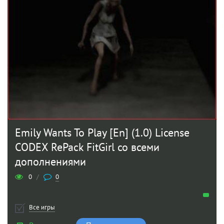
Emily Wants To Play [En] (1.0) License
CODEX RePack FitGirl со всеми
дополнениями
0
/
0
Все игры