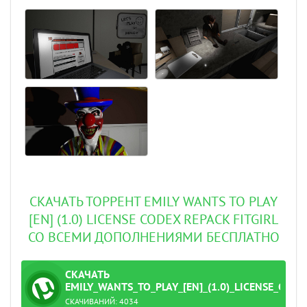
СКАЧАТЬ ТОРРЕНТ EMILY WANTS TO PLAY
[EN] (1.0) LICENSE CODEX REPACK FITGIRL
СО ВСЕМИ ДОПОЛНЕНИЯМИ БЕСПЛАТНО
СКАЧАТЬ
ТОРРЕНТ
EMILY_WANTS_TO_PLAY_[EN]_(1.0)_LICENSE_COD
СКАЧИВАНИЙ:
4034