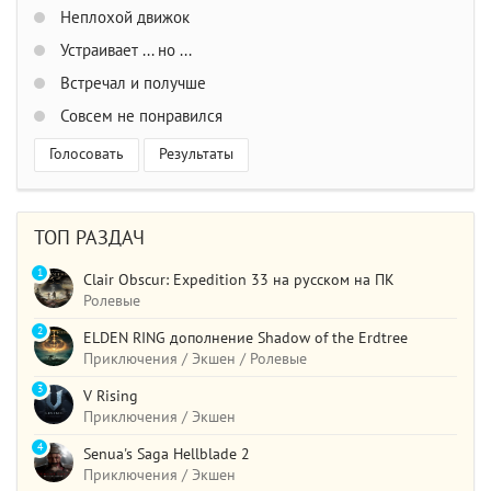
Неплохой движок
Устраивает ... но ...
Встречал и получше
Совсем не понравился
Голосовать
Результаты
ТОП РАЗДАЧ
1
Clair Obscur: Expedition 33 на русском на ПК
Ролевые
2
ELDEN RING дополнение Shadow of the Erdtree
Приключения / Экшен / Ролевые
3
V Rising
Приключения / Экшен
4
Senua's Saga Hellblade 2
Приключения / Экшен