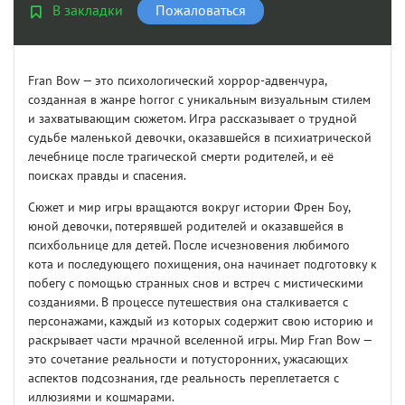
В закладки
Пожаловаться
Fran Bow — это психологический хоррор-адвенчура,
созданная в жанре horror с уникальным визуальным стилем
и захватывающим сюжетом. Игра рассказывает о трудной
судьбе маленькой девочки, оказавшейся в психиатрической
лечебнице после трагической смерти родителей, и её
поисках правды и спасения.
Сюжет и мир игры вращаются вокруг истории Френ Боу,
юной девочки, потерявшей родителей и оказавшейся в
психбольнице для детей. После исчезновения любимого
кота и последующего похищения, она начинает подготовку к
побегу с помощью странных снов и встреч с мистическими
созданиями. В процессе путешествия она сталкивается с
персонажами, каждый из которых содержит свою историю и
раскрывает части мрачной вселенной игры. Мир Fran Bow —
это сочетание реальности и потусторонних, ужасающих
аспектов подсознания, где реальность переплетается с
иллюзиями и кошмарами.