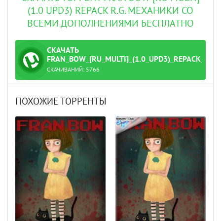
(1.0 UPD3) REPACK R.G. МЕХАНИКИ СО
ВСЕМИ ДОПОЛНЕНИЯМИ БЕСПЛАТНО
СКАЧАТЬ
ТОРРЕНТ
FRAN_BOW_[RU_MULTI]_(1.0_UPD3)_REPACK_R.
СКАЧИВАНИЙ:
5766
аники.torrent
ПОХОЖИЕ ТОРРЕНТЫ