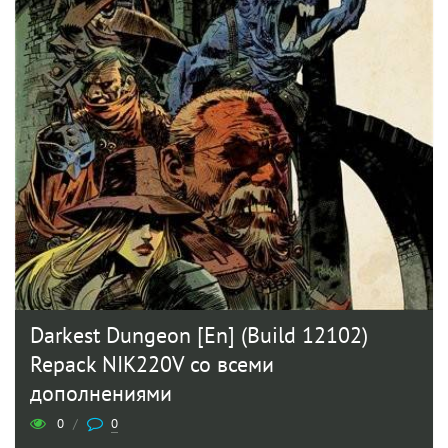
Darkest Dungeon [En] (Build 12102)
Repack NIK220V со всеми
дополнениями
0
/
0