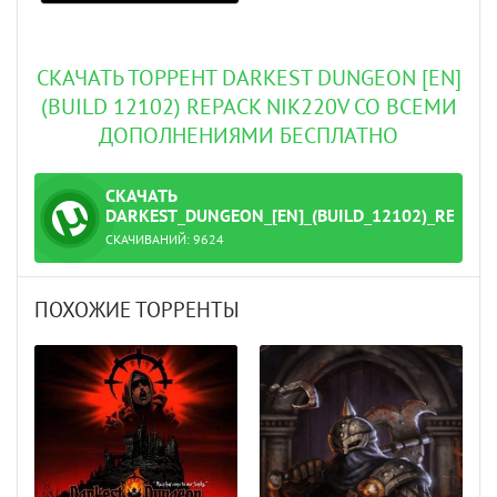
СКАЧАТЬ ТОРРЕНТ DARKEST DUNGEON [EN]
(BUILD 12102) REPACK NIK220V СО ВСЕМИ
ДОПОЛНЕНИЯМИ БЕСПЛАТНО
СКАЧАТЬ
ТОРРЕНТ
DARKEST_DUNGEON_[EN]_(BUILD_12102)_REPACK
СКАЧИВАНИЙ:
9624
20V.torrent
ПОХОЖИЕ ТОРРЕНТЫ