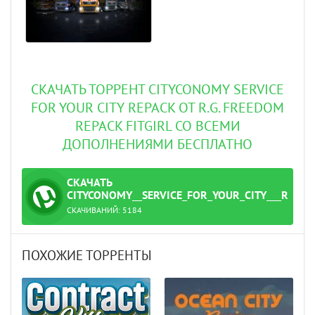
СКАЧАТЬ ТОРРЕНТ CITYCONOMY SERVICE
FOR YOUR CITY REPACK ОТ R.G. FREEDOM
REPACK FITGIRL СО ВСЕМИ
ДОПОЛНЕНИЯМИ БЕСПЛАТНО
СКАЧАТЬ
ТОРРЕНТ
CITYCONOMY__SERVICE_FOR_YOUR_CITY___REPAC
СКАЧИВАНИЙ:
5184
G._Freedom.torrent
ПОХОЖИЕ ТОРРЕНТЫ