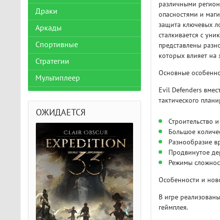
различными регион
Драки
опасностями и маги
защита ключевых ло
Аркады
сталкивается с уни
Спортивные
представлены разн
которых влияет на 
Стратегии
Основные особенно
Мультиплеер
Evil Defenders вме
тактического план
ОЖИДАЕТСЯ
Строительство 
Большое количес
Разнообразие вр
Продвинутое де
Режимы сложнос
Особенности и нов
В игре реализован
геймплея.