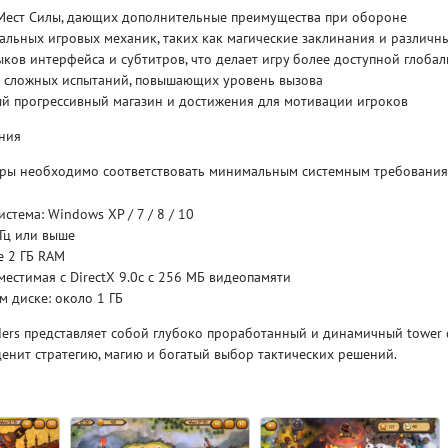
Мест Силы, дающих дополнительные преимущества при обороне
льных игровых механик, таких как магические заклинания и различн
Рейтинг
ков интерфейса и субтитров, что делает игру более доступной глоба
3.1
/ 5.0
4 Гб
 сложных испытаний, повышающих уровень вызова
й прогрессивный магазин и достижения для мотивации игроков
V RISING
V R
ния
ры необходимо соответствовать минимальным системным требования
стема: Windows XP / 7 / 8 / 10
ГГц или выше
е 2 ГБ RAM
местимая с DirectX 9.0c с 256 МБ видеопамяти
м диске: около 1 ГБ
nders представляет собой глубоко проработанный и динамичный tower 
 ценит стратегию, магию и богатый выбор тактических решений.