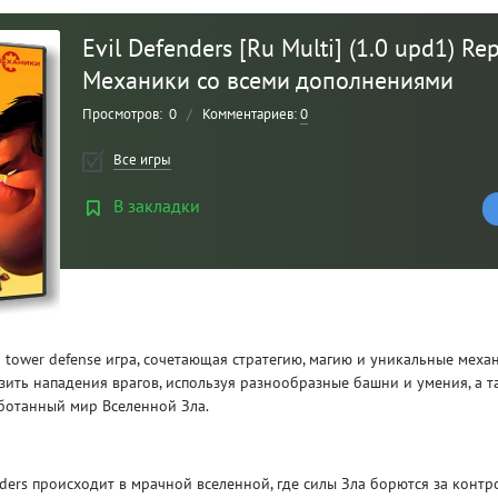
Evil Defenders [Ru Multi] (1.0 upd1) Rep
Механики со всеми дополнениями
Просмотров:
0
/
Комментариев:
0
Все игры
В закладки
Рейтинг
3
/ 5.0
то tower defense игра, сочетающая стратегию, магию и уникальные меха
CLAIR OBSCUR: EXPEDITION 33 НА
CLA
зить нападения врагов, используя разнообразные башни и умения, а т
РУССКОМ НА ПК
РУ
ботанный мир Вселенной Зла.
nders происходит в мрачной вселенной, где силы Зла борются за контр