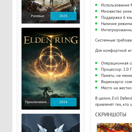
Использование 
Множество уника
Ролевые
2025
Поддержка 6 язы
Наличие режима
Интегрированны
Системные требова
Для комфортной иг
Операционная си
Процессор: 2.0 
Память: не мене
Видеокарта: сов
Место на жестко
В целом, Evil Defe
Приключения / Экшен / Ролевые
2024
привлечёт тех, кто
СКРИНШОТЫ