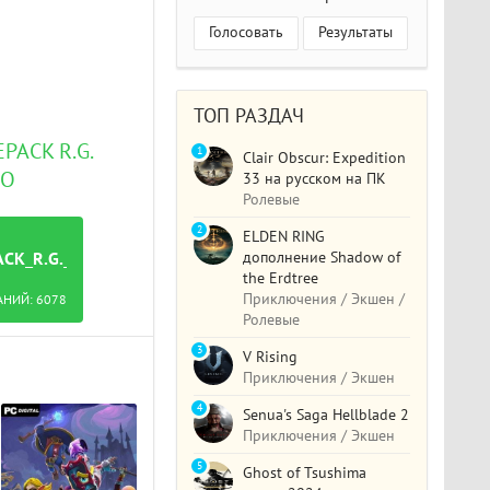
Голосовать
Результаты
ТОП РАЗДАЧ
PACK R.G.
1
Clair Obscur: Expedition
НО
33 на русском на ПК
Ролевые
2
ELDEN RING
дополнение Shadow of
PACK_R.G._МЕХАНИКИ.TORRENT
the Erdtree
Приключения / Экшен /
АНИЙ:
6078
Ролевые
3
V Rising
Приключения / Экшен
4
Senua's Saga Hellblade 2
Приключения / Экшен
5
Ghost of Tsushima