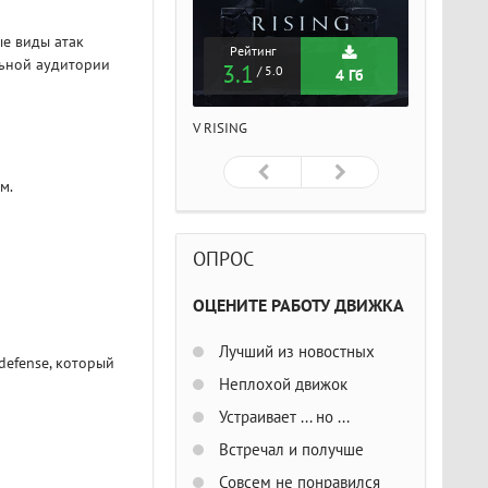
ые виды атак
Рейтинг
Рейтинг
Рейтин
льной аудитории
3.1
3.1
3.1
/ 5.0
/ 5.0
/ 5
4 Гб
4 Гб
ISING
V RISING
V RISING
м.
ОПРОС
ОЦЕНИТЕ РАБОТУ ДВИЖКА
Лучший из новостных
defense, который
Неплохой движок
Устраивает ... но ...
Встречал и получше
Совсем не понравился