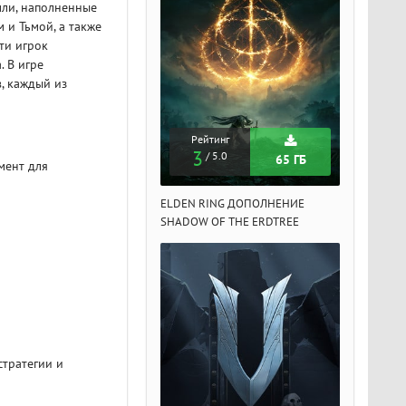
мли, наполненные
 и Тьмой, а также
ти игрок
. В игре
, каждый из
Рейтинг
Рейтинг
Рейтин
3
3
3
/ 5.0
/ 5.0
/ 5.
65 ГБ
65 ГБ
мент для
DEN RING ДОПОЛНЕНИЕ
ELDEN RING ДОПОЛНЕНИЕ
ELDEN RIN
ADOW OF THE ERDTREE
SHADOW OF THE ERDTREE
SHADOW OF 
стратегии и