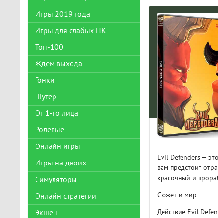
Игры 2019 года
Игры для слабых ПК
Топ-100
Ждем выхода
Гонки
Шутер
От 1-го лица
Ролевые
Онлайн игры
Evil Defenders — э
Игры на двоих
вам предстоит отра
красочный и прора
Симуляторы
Сюжет и мир
Онлайн стратегии
Действие Evil Defe
Экшен