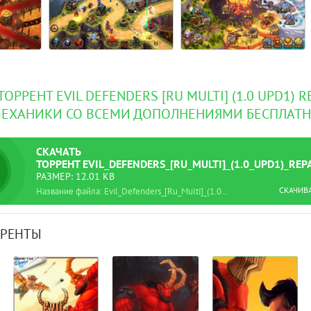
ТОРРЕНТ EVIL DEFENDERS [RU MULTI] (1.0 UPD1) RE
ЕХАНИКИ СО ВСЕМИ ДОПОЛНЕНИЯМИ БЕСПЛАТ
СКАЧАТЬ
ТОРРЕНТ
EVIL_DEFENDERS_[RU_MULTI]_(1.0_UPD1)_RE
РАЗМЕР: 12.01 KB
СКАЧИВ
Название файла: Evil_Defenders_[Ru_Multi]_(1.0_upd1)_Repack_R.G._Механики.torrent
РРЕНТЫ