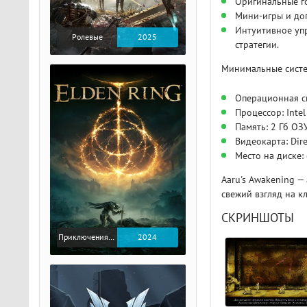
Оригинальные го
Мини-игры и до
Интуитивное уп
Ролевые
2025
стратегии.
Минимальные систе
Операционная си
Процессор: Inte
Память: 2 Гб ОЗ
Видеокарта: Dir
Место на диске:
Aaru's Awakening 
свежий взгляд на к
СКРИНШОТЫ
Приключения / Экшен / Ролевые
2024