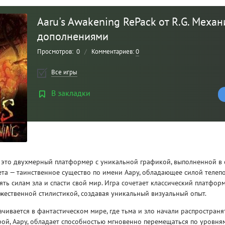
Aaru's Awakening RePack от R.G. Механ
дополнениями
Просмотров:
0
/
Комментариев:
0
Все игры
В закладки
Рейтинг
3
/ 5.0
 это двухмерный платформер с уникальной графикой, выполненной в 
CLAIR OBSCUR: EXPEDITION 33 НА
CLA
ета — таинственное существо по имени Аару, обладающее силой телеп
РУССКОМ НА ПК
РУ
ть силам зла и спасти свой мир. Игра сочетает классический платфор
жественной стилистикой, создавая уникальный визуальный опыт.
чивается в фантастическом мире, где тьма и зло начали распространят
рой, Аару, обладает способностью мгновенно перемещаться по уровням