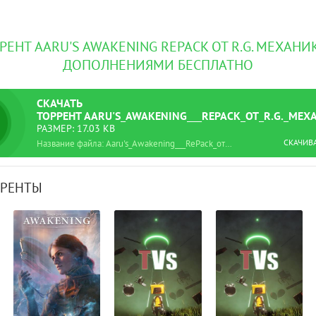
РЕНТ AARU'S AWAKENING REPACK ОТ R.G. МЕХАН
ДОПОЛНЕНИЯМИ БЕСПЛАТНО
СКАЧАТЬ
ТОРРЕНТ
AARU'S_AWAKENING___REPACK_ОТ_R.G._МЕХ
РАЗМЕР: 17.03 KB
СКАЧИВ
Название файла: Aaru's_Awakening___RePack_от_R.G._Механики.torrent
РРЕНТЫ