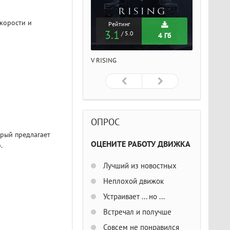
корости и
Рейтинг
Рейтинг
Рейтин
3.1
3.1
3.1
/ 5.0
/ 5.0
/ 5
4 Гб
4 Гб
ISING
V RISING
V RISING
ОПРОС
орый предлагает
ОЦЕНИТЕ РАБОТУ ДВИЖКА
.
Лучший из новостных
Неплохой движок
Устраивает ... но ...
Встречал и получше
Совсем не понравился