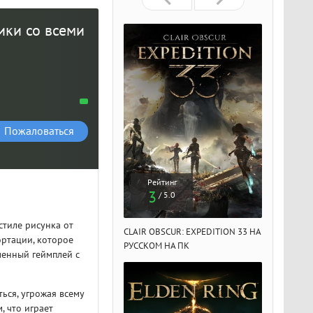
ики со всеми
Пожаловаться
Рейтинг
Рейтинг
Рейтин
3
3
3
/ 5.0
/ 5.0
/ 5.
стиле рисунка от
IR OBSCUR: EXPEDITION 33 НА
CLAIR OBSCUR: EXPEDITION 33 НА
CLAIR OBSCU
ортации, которое
ССКОМ НА ПК
РУССКОМ НА ПК
РУССКОМ НА
менный геймплей с
ься, угрожая всему
, что играет