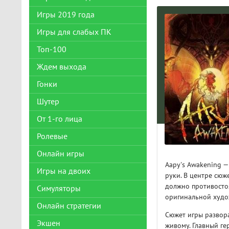
Игры 2019 года
Игры для слабых ПК
Топ-100
Ждем выхода
Гонки
Шутер
От 1-го лица
Ролевые
Онлайн игры
Аару's Awakening —
Игры на двоих
руки. В центре сюж
должно противостоя
Симуляторы
оригинальной худо
Онлайн стратегии
Сюжет игры развора
Экшен
живому. Главный ге