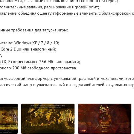
ловоломки, связанные с использованием способностей героя;
полнительные задания, расширяющие игровой опыт;
равление, объединяющее платформенные элементы с балансировкой с
Рейтинг
3.1
/ 5.0
4 Гб
мные требования для запуска игры:
V RISING
V R
стема: Windows XP / 7 / 8 / 10;
l Core 2 Duo или аналогичный;
У;
ectX 9 совместимая с 256 Мб видеопамяти;
 около 200 Мб свободного пространства.
— атмосферный платформер с уникальной графикой и механиками, кот
лассический жанр и увлекательный опыт для любителей казуальных игр