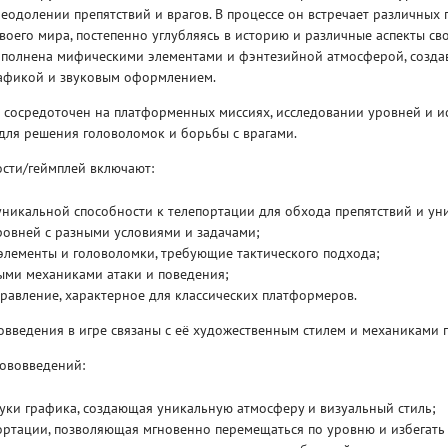
еодолении препятствий и врагов. В процессе он встречает различных
воего мира, постепенно углубляясь в историю и различные аспекты св
наполнена мифическими элементами и фэнтезийной атмосферой, созд
афикой и звуковым оформлением.
 сосредоточен на платформенных миссиях, исследовании уровней и и
для решения головоломок и борьбы с врагами.
Рейтинг
сти/геймплей включают:
3
/ 5.0
65 ГБ
никальной способности к телепортации для обхода препятствий и ун
ELDEN RING ДОПОЛНЕНИЕ
EL
ровней с разными условиями и задачами;
SHADOW OF THE ERDTREE
SH
элементы и головоломки, требующие тактического подхода;
ыми механиками атаки и поведения;
равление, характерное для классических платформеров.
овведения в игре связаны с её художественным стилем и механиками
нововведений:
уки графика, создающая уникальную атмосферу и визуальный стиль;
ртации, позволяющая мгновенно перемещаться по уровню и избегать 