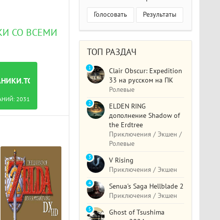
Голосовать
Результаты
ИКИ СО ВСЕМИ
ТОП РАЗДАЧ
1
Clair Obscur: Expedition
33 на русском на ПК
АНИКИ.TORRENT
Ролевые
АНИЙ:
2031
2
ELDEN RING
дополнение Shadow of
the Erdtree
Приключения / Экшен /
Ролевые
3
V Rising
Приключения / Экшен
4
Senua's Saga Hellblade 2
Приключения / Экшен
5
Ghost of Tsushima