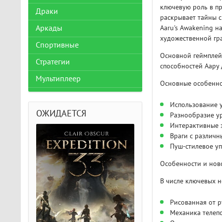
ключевую роль в пр
Драки
раскрывает тайны с
Aaru's Awakening 
Аркады
художественной гр
Спортивные
Основной геймплей
Стратегии
способностей Аару 
Мультиплеер
Основные особенно
Использование у
ОЖИДАЕТСЯ
Разнообразие у
Интерактивные 
Враги с различн
Пуш-стилевое уп
Особенности и нов
В числе ключевых 
Рисованная от р
Механика телепо