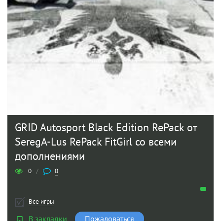
GRID Autosport Black Edition RePack от
SeregA-Lus RePack FitGirl со всеми
дополнениями
0
/
0
Все игры
В закладки
Пожаловаться