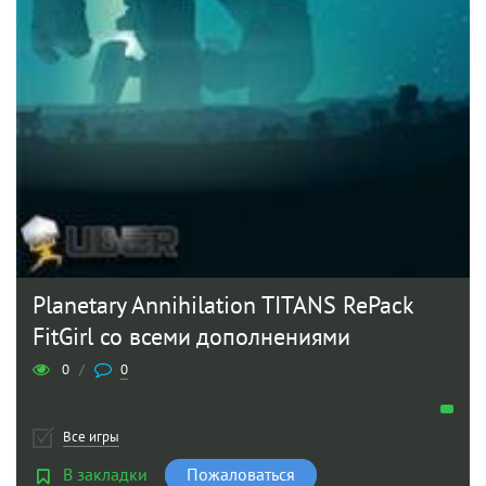
Planetary Annihilation TITANS RePack
FitGirl со всеми дополнениями
0
/
0
Все игры
В закладки
Пожаловаться