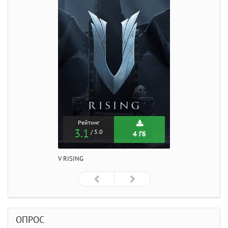
Рейтинг
3.1
/ 5.0
4 Гб
V RISING
ОПРОС