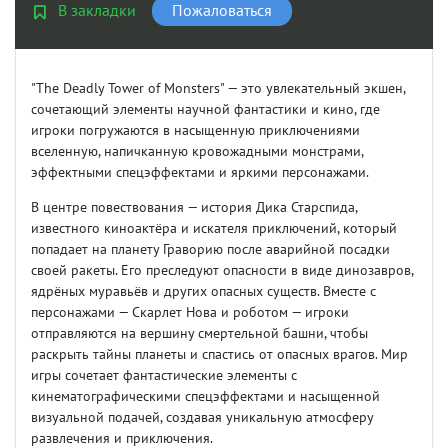
В закладки
Пожаловаться
"The Deadly Tower of Monsters" — это увлекательный экшен,
сочетающий элементы научной фантастики и кино, где
игроки погружаются в насыщенную приключениями
вселенную, напичканную кровожадными монстрами,
эффектными спецэффектами и яркими персонажами.
В центре повествования — история Дика Старспида,
известного киноактёра и искателя приключений, который
попадает на планету Граворию после аварийной посадки
своей ракеты. Его преследуют опасности в виде динозавров,
ядрёных муравьёв и других опасных существ. Вместе с
персонажами — Скарлет Нова и роботом — игроки
отправляются на вершину смертельной башни, чтобы
раскрыть тайны планеты и спастись от опасных врагов. Мир
игры сочетает фантастические элементы с
кинематографическими спецэффектами и насыщенной
визуальной подачей, создавая уникальную атмосферу
развлечения и приключения.