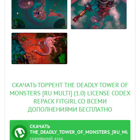
СКАЧАТЬ ТОРРЕНТ THE DEADLY TOWER OF
MONSTERS [RU MULTI] (1.0) LICENSE CODEX
REPACK FITGIRL СО ВСЕМИ
ДОПОЛНЕНИЯМИ БЕСПЛАТНО
СКАЧАТЬ
ТОРРЕНТ
THE_DEADLY_TOWER_OF_MONSTERS_[RU_MULTI]_(
СКАЧИВАНИЙ:
6566