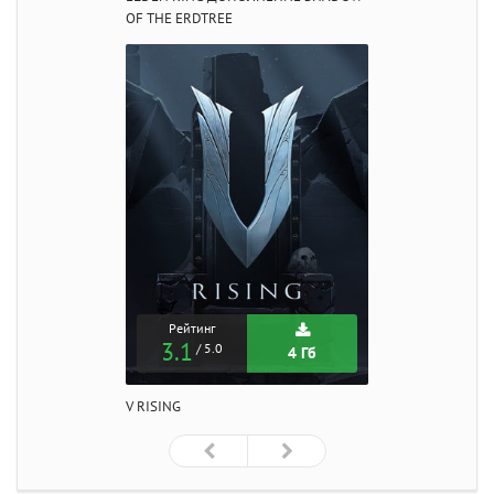
OF THE ERDTREE
Рейтинг
3.1
/ 5.0
4 Гб
V RISING