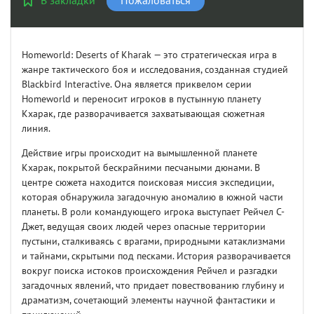
В закладки
Пожаловаться
Homeworld: Deserts of Kharak — это стратегическая игра в
жанре тактического боя и исследования, созданная студией
Blackbird Interactive. Она является приквелом серии
Homeworld и переносит игроков в пустынную планету
Кхарак, где разворачивается захватывающая сюжетная
линия.
Действие игры происходит на вымышленной планете
Кхарак, покрытой бескрайними песчаными дюнами. В
центре сюжета находится поисковая миссия экспедиции,
которая обнаружила загадочную аномалию в южной части
планеты. В роли командующего игрока выступает Рейчел С-
Джет, ведущая своих людей через опасные территории
пустыни, сталкиваясь с врагами, природными катаклизмами
и тайнами, скрытыми под песками. История разворачивается
вокруг поиска истоков происхождения Рейчел и разгадки
загадочных явлений, что придает повествованию глубину и
драматизм, сочетающий элементы научной фантастики и