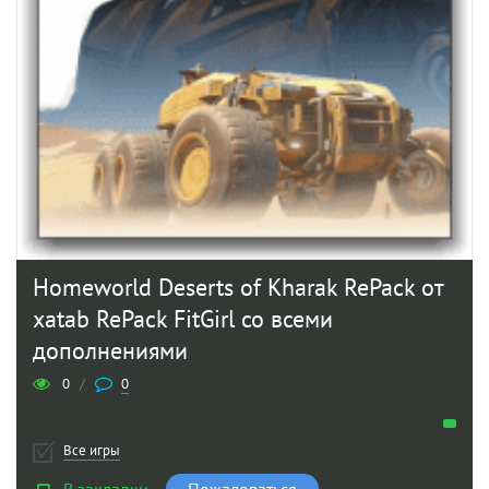
Homeworld Deserts of Kharak RePack от
xatab RePack FitGirl со всеми
дополнениями
0
/
0
Все игры