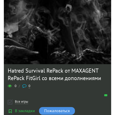
Hatred Survival RePack от MAXAGENT
RePack FitGirl со всеми дополнениями
0
/
0
Все игры
В закладки
Пожаловаться