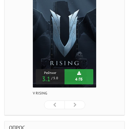
Рейтинг
3.1
/ 5.0
4 Гб
V RISING
ОПРОС