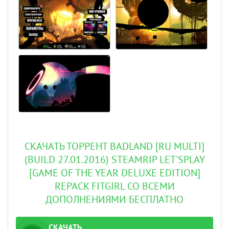
СКАЧАТЬ ТОРРЕНТ BADLAND [RU MULTI]
(BUILD 27.01.2016) STEAMRIP LET'SРLAY
[GAME OF THE YEAR DELUXE EDITION]
REPACK FITGIRL СО ВСЕМИ
ДОПОЛНЕНИЯМИ БЕСПЛАТНО
СКАЧАТЬ