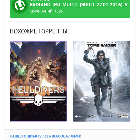
ТОРРЕНТ
BADLAND_[RU_MULTI]_(BUILD_27.01.2016)_STEA
СКАЧИВАНИЙ:
4595
Let'sРlay_[Game_of_the_Year_Deluxe_Edition].torrent
ПОХОЖИЕ ТОРРЕНТЫ
НАШЕЛ ОШИБКУ? ЕСТЬ ЖАЛОБА? ЖМИ!