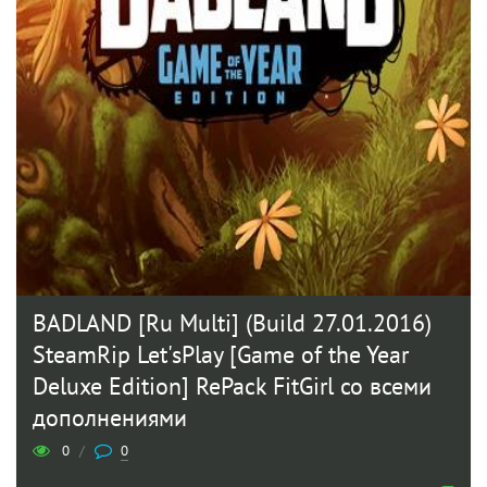
BADLAND [Ru Multi] (Build 27.01.2016)
SteamRip Let'sРlay [Game of the Year
Deluxe Edition] RePack FitGirl со всеми
дополнениями
0
/
0