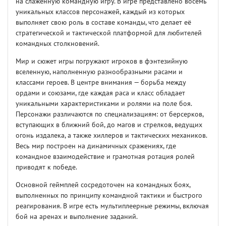
на слаженную командную игру. В игре представлено восемь
уникальных классов персонажей, каждый из которых
выполняет свою роль в составе команды, что делает её
стратегической и тактической платформой для любителей
командных столкновений.
Мир и сюжет игры погружают игроков в фэнтезийную
вселенную, наполненную разнообразными расами и
классами героев. В центре внимания — борьба между
ордами и союзами, где каждая раса и класс обладает
уникальными характеристиками и ролями на поле боя.
Персонажи различаются по специализациям: от берсерков,
вступающих в ближний бой, до магов и стрелков, ведущих
огонь издалека, а также хиллеров и тактических механиков.
Весь мир построен на динамичных сражениях, где
командное взаимодействие и грамотная ротация ролей
приводят к победе.
Основной геймплей сосредоточен на командных боях,
выполненных по принципу командной тактики и быстрого
реагирования. В игре есть мультиплеерные режимы, включая
бой на аренах и выполнение заданий.