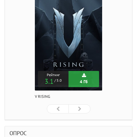
Рейтинг
3.1
/ 5.0
4 Гб
V RISING
ОПРОС