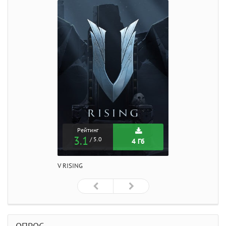
Рейтинг
3.1
/ 5.0
4 Гб
V RISING