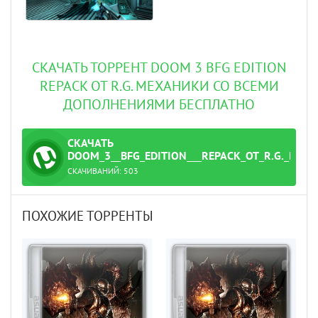
СКАЧАТЬ ТОРРЕНТ DOOM 3 BFG EDITION
REPACK ОТ R.G. МЕХАНИКИ СО ВСЕМИ
ДОПОЛНЕНИЯМИ БЕСПЛАТНО
СКАЧАТЬ
ТОРРЕНТ
DOOM_3__BFG_EDITION___REPACK_ОТ_R.G._МЕХ
СКАЧИВАНИЙ:
503
.torrent
ПОХОЖИЕ ТОРРЕНТЫ