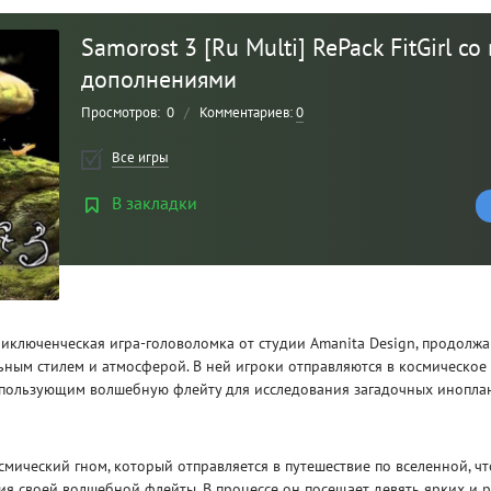
Samorost 3 [Ru Multi] RePack FitGirl со
дополнениями
Просмотров:
0
/
Комментариев:
0
Все игры
В закладки
Рейтинг
3
/ 5.0
риключенческая игра-головоломка от студии Amanita Design, продол
CLAIR OBSCUR: EXPEDITION 33 НА
CLA
ьным стилем и атмосферой. В ней игроки отправляются в космическое
РУССКОМ НА ПК
РУ
спользующим волшебную флейту для исследования загадочных инопла
смический гном, который отправляется в путешествие по вселенной, ч
ия своей волшебной флейты. В процессе он посещает девять ярких и 