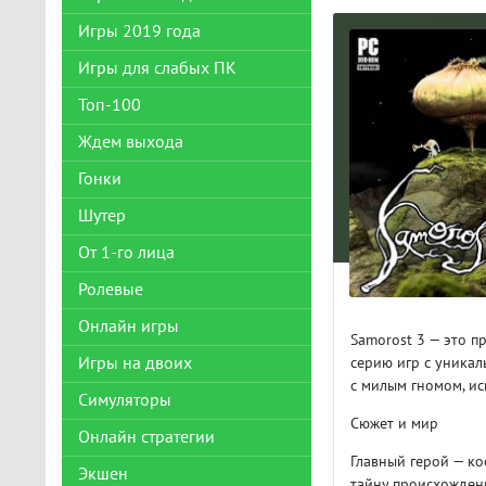
Игры 2019 года
Игры для слабых ПК
Топ-100
Ждем выхода
Гонки
Шутер
От 1-го лица
Ролевые
Онлайн игры
Samorost 3 — это п
серию игр с уникал
Игры на двоих
с милым гномом, и
Симуляторы
Сюжет и мир
Онлайн стратегии
Главный герой — ко
Экшен
тайну происхожден