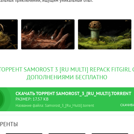
уальных приключений, ищущим уникальный опыт.
ТОРРЕНТ SAMOROST 3 [RU MULTI] REPACK FITGIRL
ДОПОЛНЕНИЯМИ БЕСПЛАТНО
СКАЧАТЬ
ТОРРЕНТ
SAMOROST_3_[RU_MULTI].TORRENT
РАЗМЕР: 17.57 KB
СКАЧИВ
Название файла: Samorost_3_[Ru_Multi].torrent
РРЕНТЫ