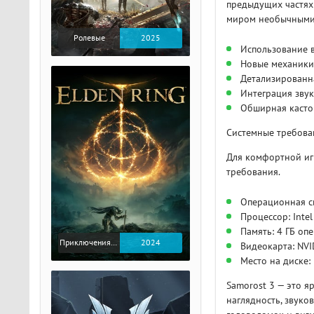
предыдущих частях 
миром необычными
Ролевые
2025
Использование 
Новые механики
Детализированн
Интеграция зву
Обширная касто
Системные требова
Для комфортной иг
требования.
Операционная си
Процессор: Inte
Память: 4 ГБ оп
Приключения / Экшен / Ролевые
2024
Видеокарта: NVI
Место на диске:
Samorost 3 — это я
наглядность, звук