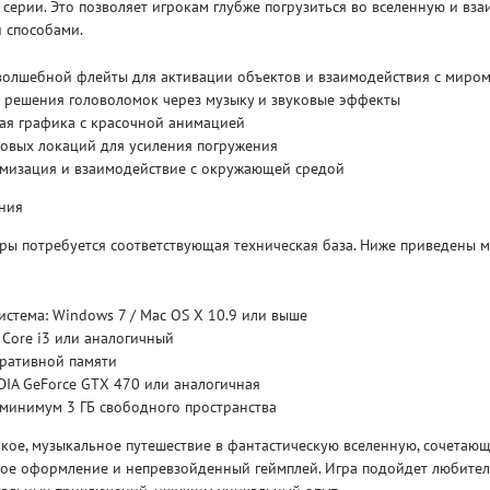
серии. Это позволяет игрокам глубже погрузиться во вселенную и вза
 способами.
Рейтинг
3.1
/ 5.0
4 Гб
волшебной флейты для активации объектов и взаимодействия с миро
 решения головоломок через музыку и звуковые эффекты
ая графика с красочной анимацией
V RISING
V R
ковых локаций для усиления погружения
мизация и взаимодействие с окружающей средой
ния
ры потребуется соответствующая техническая база. Ниже приведены
стема: Windows 7 / Mac OS X 10.9 или выше
l Core i3 или аналогичный
еративной памяти
DIA GeForce GTX 470 или аналогичная
 минимум 3 ГБ свободного пространства
ркое, музыкальное путешествие в фантастическую вселенную, сочетаю
овое оформление и непревзойденный геймплей. Игра подойдет любите