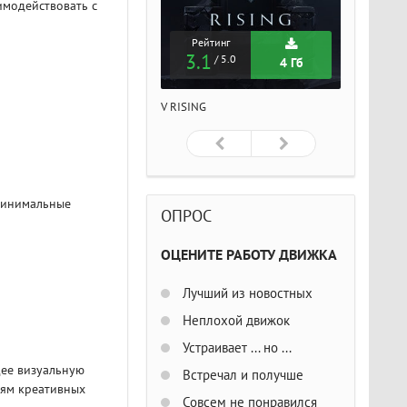
имодействовать с
Рейтинг
Рейтинг
Рейтин
3.1
3.1
3.1
/ 5.0
/ 5.0
/ 5
4 Гб
4 Гб
м
ISING
V RISING
V RISING
 минимальные
ОПРОС
ОЦЕНИТЕ РАБОТУ ДВИЖКА
Лучший из новостных
Неплохой движок
Устраивает ... но ...
щее визуальную
Встречал и получше
лям креативных
Совсем не понравился