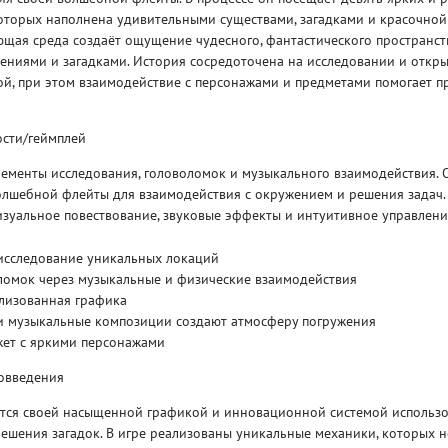
которых наполнена удивительными существами, загадками и красочной
щая среда создаёт ощущение чудесного, фантастического пространст
ениями и загадками. История сосредоточена на исследовании и откр
й, при этом взаимодействие с персонажами и предметами помогает п
сти/геймплей
Рейтинг
3
лементы исследования, головоломок и музыкального взаимодействия.
/ 5.0
65 ГБ
олшебной флейты для взаимодействия с окружением и решения задач. 
изуальное повествование, звуковые эффекты и интуитивное управлени
ELDEN RING ДОПОЛНЕНИЕ
EL
SHADOW OF THE ERDTREE
SH
исследование уникальных локаций
ломок через музыкальные и физические взаимодействия
илизованная графика
и музыкальные композиции создают атмосферу погружения
ет с яркими персонажами
овведения
ется своей насыщенной графикой и инновационной системой использ
ешения загадок. В игре реализованы уникальные механики, которых н