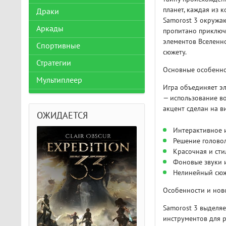
планет, каждая из 
Драки
Samorost 3 окружаю
Аркады
пропитано приключ
элементов Вселенно
Спортивные
сюжету.
Стратегии
Основные особенно
Мультиплеер
Игра объединяет э
— использование в
акцент сделан на в
ОЖИДАЕТСЯ
Интерактивное 
Решение голово
Красочная и ст
Фоновые звуки 
Нелинейный сюж
Особенности и нов
Samorost 3 выделя
инструментов для р