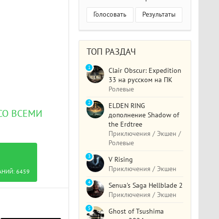
Голосовать
Результаты
ТОП РАЗДАЧ
1
Clair Obscur: Expedition
33 на русском на ПК
Ролевые
2
ELDEN RING
 СО ВСЕМИ
дополнение Shadow of
the Erdtree
Приключения / Экшен /
Ролевые
3
V Rising
Приключения / Экшен
АНИЙ:
6459
4
Senua's Saga Hellblade 2
Приключения / Экшен
5
Ghost of Tsushima