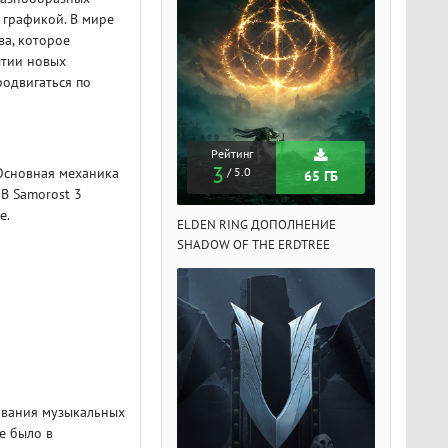
 графикой. В мире
ва, которое
ытии новых
родвигаться по
Рейтинг
Рейтинг
Рейтин
3
3
3
 Основная механика
/ 5.0
/ 5.0
/ 5.
65 ГБ
65 ГБ
В Samorost 3
е.
DEN RING ДОПОЛНЕНИЕ
ELDEN RING ДОПОЛНЕНИЕ
ELDEN RIN
ADOW OF THE ERDTREE
SHADOW OF THE ERDTREE
SHADOW OF 
ования музыкальных
е было в