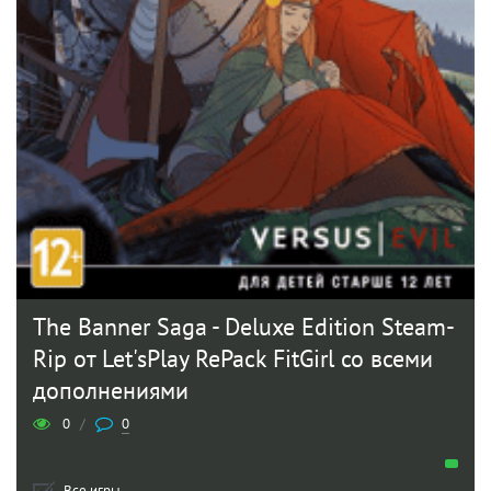
The Banner Saga - Deluxe Edition Steam-
Rip от Let'sРlay RePack FitGirl со всеми
дополнениями
0
/
0