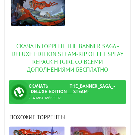
СКАЧАТЬ ТОРРЕНТ THE BANNER SAGA -
DELUXE EDITION STEAM-RIP ОТ LET'SРLAY
REPACK FITGIRL СО ВСЕМИ
ДОПОЛНЕНИЯМИ БЕСПЛАТНО
СКАЧАТЬ
THE_BANNER_SAGA_-
ТОРРЕНТ
_DELUXE_EDITION___STEAM-
RIP_ОТ_LET'SРLAY.TORRENT
СКАЧИВАНИЙ:
8002
Let'sРlay.torrent
ПОХОЖИЕ ТОРРЕНТЫ