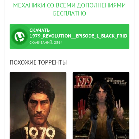
МЕХАНИКИ СО ВСЕМИ ДОПОЛНЕНИЯМИ
БЕСПЛАТНО
СКАЧАТЬ
ТОРРЕНТ
1979_REVOLUTION__EPISODE_1_BLACK_FRIDAY_
СКАЧИВАНИЙ:
2564
k_R.G._Механики.torrent
ПОХОЖИЕ ТОРРЕНТЫ