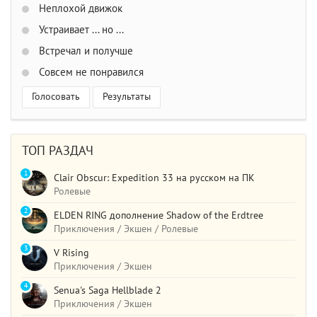
Неплохой движок
Устраивает ... но ...
Встречал и получше
Совсем не понравился
Голосовать
Результаты
ТОП РАЗДАЧ
1
Clair Obscur: Expedition 33 на русском на ПК
Ролевые
2
ELDEN RING дополнение Shadow of the Erdtree
Приключения / Экшен / Ролевые
3
V Rising
Приключения / Экшен
4
Senua's Saga Hellblade 2
Приключения / Экшен