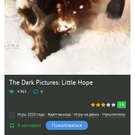
The Dark Pictures: Little Hope
4 963
/
0
2.9
Игры 2020 года
/
Ждем выхода
/
Игры на двоих
/
Мультиплеер
/
Уж
В закладки
Пожаловаться