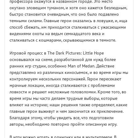
профессора окажутся в названном городе. Это место
окутано зловещим туманом, и хотя оно кажется безлюдным,
быстро становится очевидным, что оно было подавлено
темными силами. Главные герои оказались в ловушке, и, ища
способ сбежать, им приходится сталкиваться с ужасающими
видениями охоты на ведьм семнадцатого века и
сталкиваться с кошмарами, скрывающимися в темноте.
Игровой процесс в The Dark Pictures: Little Hope
основывался на схеме, разработанной для нужд более
ранних игр студии, особенно Man of Medan. Действие
представлено из различных киносъемок, и во время игры мы
контролируем нескольких персонажей. Герои пересекают
мрачные локации, иногда сталкиваются с проблемами
ловкости и решают несложные головоломки. Кроме того, во
время игры мы часто делаем трудные выборы, которые
влияют на историю; наши решения также определяют, какие
главные герои выживут и чем закончится их приключение.
Благодаря этому, чтобы увидеть все, что подготовили
авторы, необходимо повторно пройти описанную игру.
В игру можно играть в одиночку или в мультиплеере. В