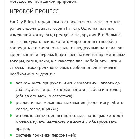
могущественной дикой природой.
ИГРОВОЙ ПРОЦЕСС
Far Cry Primal кардинально отличается от всего того, что
ранее видели фанаты серии Far Cry. Одно из главных
изменений коснулось, прежде всего, оружия. Его больше
нельзя покупать или находить – протагонист способен
соорудить его самостоятельно из подручных материалов,
вроде камня и дерева. В арсенале находятся примитивные
топоры, копья, ножи, а в качестве дальнобойного – лук и
стрелы. Также среди ключевых особенностей геймплея
необходимо выделить:
возможность приручать диких животных – вплоть до
саблезубого тигра, который поможет в бою и в холод
(обняв его, можно согреться);
реалистичная механика выживания (героя могут убить
холод, голод и раны);
использование собственной совы, с помощью которой
можно изучать местность с высоты и обнаруживать
врагов;
система прокачки персонажей;