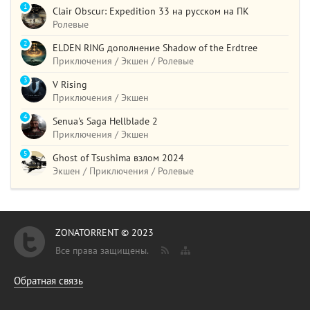
1
Clair Obscur: Expedition 33 на русском на ПК
Ролевые
2
ELDEN RING дополнение Shadow of the Erdtree
Приключения / Экшен / Ролевые
3
V Rising
Приключения / Экшен
4
Senua's Saga Hellblade 2
Приключения / Экшен
5
Ghost of Tsushima взлом 2024
Экшен / Приключения / Ролевые
ZONATORRENT © 2023
Все права защищены.
Обратная связь