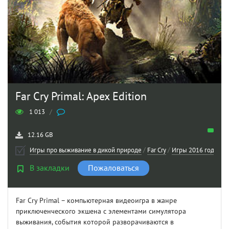
Far Cry Primal: Apex Edition
1 013
/
12.16 GB
Игры про выживание в дикой природе
/
Far Cry
/
Игры 2016 года
/
В
В закладки
Пожаловаться
Far Cry Primal – компьютерная видеоигра в жанре
приключенческого экшена с элементами симулятора
выживания, события которой разворачиваются в