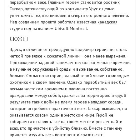
первобытном веке. Главным героем становится охотник
Таккар, путешествующий по континенту Урус с целью
уничтожить тех, кто виновен в смерти его родного племени.
Над созданием проекта работала известная канадская
студия под названием Ubisoft Montreal.
СЮЖЕТ
Здесь, в отличие от предыдущих видеоигр серии, нет столь
четкой привязке к сюжетной линии – она менее выражена.
Прохождение заданий занимает несколько меньше времени,
а изучение окружающей среды и выживание, собственно,
больше. Согласно истории, главный герой является молодым
охотником в своем племени. Однако первобытный век был
весьма жестоким временем и племена постоянно
враждовали между собой, сражаясь за территорию и еду. В
результате таких войн на племя героев нападают соседи,
которые истребляют практически всех. Таккар выживает, но
оказывается совсем один в жестоком мире. Герой не
собирается оставлять все на своем месте и решает найти
всех, кто причастен к убийству близких. Вместе с тем ему
придется изучить весь континент и сразиться с