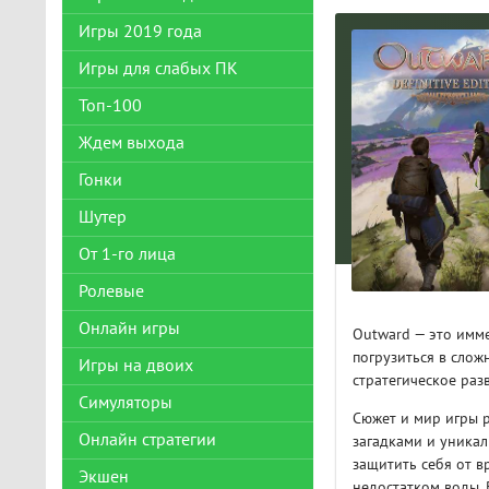
Игры 2019 года
Игры для слабых ПК
Топ-100
Ждем выхода
Гонки
Шутер
От 1-го лица
Ролевые
Онлайн игры
Outward — это имм
погрузиться в слож
Игры на двоих
стратегическое раз
Симуляторы
Сюжет и мир игры 
Онлайн стратегии
загадками и уникал
защитить себя от в
Экшен
недостатком воды.