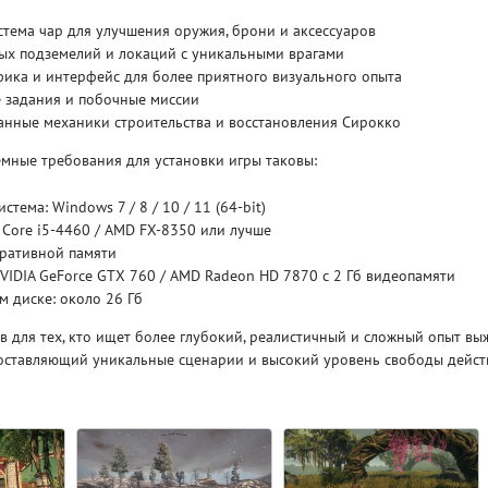
тема чар для улучшения оружия, брони и аксессуаров
Рейтинг
ых подземелий и локаций с уникальными врагами
3.1
/ 5.0
4 Гб
ика и интерфейс для более приятного визуального опыта
 задания и побочные миссии
анные механики строительства и восстановления Сирокко
V RISING
V R
мные требования для установки игры таковы:
тема: Windows 7 / 8 / 10 / 11 (64-bit)
l Core i5-4460 / AMD FX-8350 или лучше
еративной памяти
VIDIA GeForce GTX 760 / AMD Radeon HD 7870 с 2 Гб видеопамяти
м диске: около 26 Гб
в для тех, кто ищет более глубокий, реалистичный и сложный опыт вы
оставляющий уникальные сценарии и высокий уровень свободы дейст