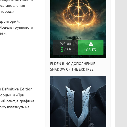
осстановления
 город.»
ерриторий,
 Модель группового
ети.
Рейтинг
Рейтинг
Рейтин
3
3
3
/ 5.0
/ 5.0
/ 5.
65 ГБ
65 ГБ
DEN RING ДОПОЛНЕНИЕ
ELDEN RING ДОПОЛНЕНИЕ
ELDEN RIN
ADOW OF THE ERDTREE
SHADOW OF THE ERDTREE
SHADOW OF 
efinitive Edition.
борцы» и «Три
ый опыт, а графика
му взглянуть на