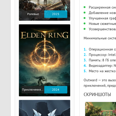
Расширенная сис
Добавление нов
Ролевые
2025
Улучшенная граф
Новые сюжетные
Усовершенствов
Минимальные систе
Операционная сис
Процессор: Inte
Память: 8 Гб оп
Видеоадаптер: N
Место на жестко
Outward — это вызо
приключений, пред
Приключения / Экшен / Ролевые
2024
СКРИНШОТЫ