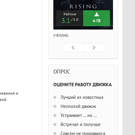
Рейтинг
Рейтинг
Рейтин
3.1
3.1
3.1
/ 5.0
/ 5.0
/ 5
4 Гб
4 Гб
ISING
V RISING
V RISING
ОПРОС
ОЦЕНИТЕ РАБОТУ ДВИЖКА
живания и
Лучший из новостных
вий.
Неплохой движок
Устраивает ... но ...
Встречал и получше
Совсем не понравился