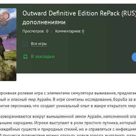
Outward Definitive Edition RePack (RUS
дополнениями
Просмотров:
0
/
Комментариев:
0
Все игры
В закладки
Рейтинг
3
/ 5.0
ерсивная ролевая игра с элементами симулятора выживания, предлаг
ный и опасный мир Аурайи. В игре сочетаны исследование, борьба за 
CLAIR OBSCUR: EXPEDITION 33 НА
CLA
витие персонажа, что создает уникальный опыт в жанре открытого мир
РУССКОМ НА ПК
РУ
разворачиваются вокруг вымышленной земли Аурайи, наполненной опа
ьными народами. Игроки выступают в роли простого путника, который
раждебных существ и природных стихий, но и справляться с инфекция
 В процессе путешествия можно открыть новые города, выполнить раз