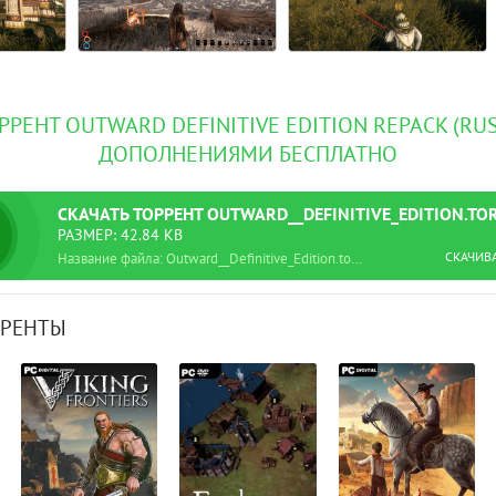
РРЕНТ OUTWARD DEFINITIVE EDITION REPACK (RU
ДОПОЛНЕНИЯМИ БЕСПЛАТНО
СКАЧАТЬ
ТОРРЕНТ
OUTWARD__DEFINITIVE_EDITION.TO
РАЗМЕР: 42.84 KB
СКАЧИВ
Название файла: Outward__Definitive_Edition.torrent
РРЕНТЫ