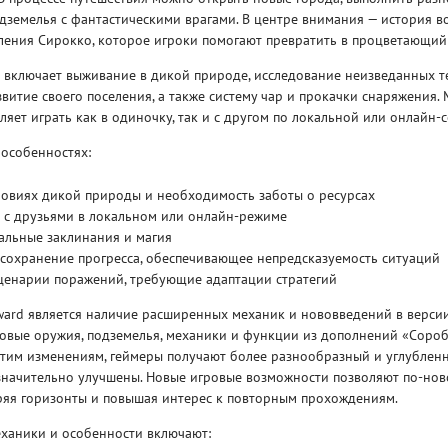
дземелья с фантастическими врагами. В центре внимания — история в
ления Сирокко, которое игроки помогают превратить в процветающий
 включает выживание в дикой природе, исследование неизведанных т
звитие своего поселения, а также систему чар и прокачки снаряжения.
яет играть как в одиночку, так и с другом по локальной или онлайн-с
 особенностях:
Рейтинг
3
/ 5.0
65 ГБ
ловиях дикой природы и необходимость заботы о ресурсах
 с друзьями в локальном или онлайн-режиме
ELDEN RING ДОПОЛНЕНИЕ
EL
альные заклинания и магия
SHADOW OF THE ERDTREE
SH
сохранение прогресса, обеспечивающее непредсказуемость ситуаций
ценарии поражений, требующие адаптации стратегий
rd является наличие расширенных механик и нововведений в версии D
новые оружия, подземелья, механики и функции из дополнений «Соро
этим изменениям, геймеры получают более разнообразный и углубленн
значительно улучшены. Новые игровые возможности позволяют по-ново
ряя горизонты и повышая интерес к повторным прохождениям.
ханики и особенности включают: