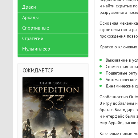
и найти скрытые по
Драки
разрушенного посе
Аркады
Основная механика
Спортивные
строительство и ра
прохождения позвол
Стратегии
Кратко о ключевых
Мультиплеер
Выживание в ус
Совместная игра
ОЖИДАЕТСЯ
Пошаговые риту
Автоматическое 
Динамические с
Особенностью Outwa
В игру добавлены 
брата». Благодаря 
и интерфейс были 
мир Аурайи, расши
Ключевые новые ме