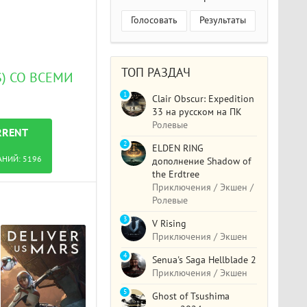
Голосовать
Результаты
ТОП РАЗДАЧ
S) СО ВСЕМИ
1
Clair Obscur: Expedition
33 на русском на ПК
Ролевые
RRENT
2
ELDEN RING
АНИЙ:
5196
дополнение Shadow of
the Erdtree
Приключения / Экшен /
Ролевые
3
V Rising
Приключения / Экшен
4
Senua's Saga Hellblade 2
Приключения / Экшен
5
Ghost of Tsushima