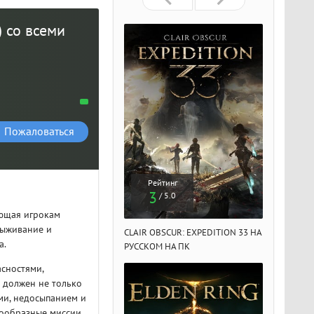
) со всеми
Пожаловаться
Рейтинг
Рейтинг
Рейтин
3
3
3
/ 5.0
/ 5.0
/ 5.
ающая игрокам
выживание и
IR OBSCUR: EXPEDITION 33 НА
CLAIR OBSCUR: EXPEDITION 33 НА
CLAIR OBSCU
а.
ССКОМ НА ПК
РУССКОМ НА ПК
РУССКОМ НА
сностями,
 должен не только
ми, недосыпанием и
нообразные миссии