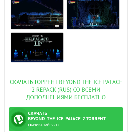
СКАЧАТЬ ТОРРЕНТ BEYOND THE ICE PALACE
2 REPACK (RUS) СО ВСЕМИ
ДОПОЛНЕНИЯМИ БЕСПЛАТНО
СКАЧАТЬ
ТОРРЕНТ
BEYOND_THE_ICE_PALACE_2.TORRENT
СКАЧИВАНИЙ:
5517