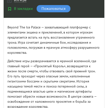
Все игры
В закладки
Пожаловаться
Beyond The Ice Palace — захватывающий платформер с
элементами экшена и приключений, в котором игрокам
предлагается встать на путь восстановления утраченного
трона. Игра сочетает динамичные бои, исследования и
головоломки, погружая в мрачную атмосферу разрушенного
королевства.
Действие игры разворачивается в мрачной вселенной, где
главный герой — «Проклятый Король», возвращается к
жизни после смерти, чтобы отвоевать свой прежний трон.
Его путь проходит через опасные земли, наполненные
гигантскими боссами и скрытыми секретами. История
насыщена темой мести и поиска потерянной силы, а
подменяющиеся властью цепи и магические артефакты
помогают обрести новые возможности. В центре сюжета —
освобождение от наложенного проклятия и борьба за
возрождение королевства.