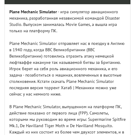
Plane Mechanic Simulator
- игра симулятор авиационного
механика, разработанная независимой командой Disaster
Studio. Выпуском занималась Movie Games, а вышла игра
только на платформу ПК.
Plane Mechanic Simulator отправляет нас в поездку в Англию
в 1940 году, когда ВВС Великобритании (ВВС
Великобритании) готовились отразить атаку немецкой
люфтваффе накануне так называемой битвы за Британию.
Игрок берет на себя роль авиационного механика, и его
задача - позаботиться о машинах, вовлеченных в высотные
столкновения. Кстати скачать Plane Mechanic Simulator
последняя версия торрент Хатаб | Механики можно уже
сейчас у нас немного ниже.
В Plane Mechanic Simulator, выпущенном на платформе ПК,
действие показано от первого лица (FPP). Самолеты,
которыми мы руководим во время игры: Supermarine Spitfire
Mk.1, De Havilland Tiger Moth и De Havilland Mosquito.
Каждый из них состоит из более чем двухсот элементов, и в